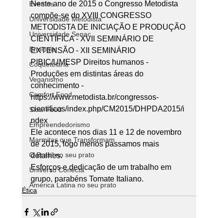
Neste ano de 2015 o Congresso Metodista 
Eventos
compõe-se do XVIII CONGRESSO 
Universidade Metodista
METODISTA DE INICIAÇÃO E PRODUÇÃO 
Universidade Senac
CIENTÍFICA - XVII SEMINÁRIO DE 
Enologia
EXTENSÃO - XII SEMINÁRIO 
PIBIC/UMESP Direitos humanos -
Coquetelaria
Produções em distintas áreas do 
Veganismo
conhecimento - 
Comfort Food
https://www.metodista.br/congressos-
cientificos/index.php/CM2015/DHPDA2015/i
Slow Food
ndex
Empreendedorismo
Ele acontece nos dias 11 e 12 de novembro 
Marmitas que Transformam
de 2015, logo menos passamos mais 
O Brasil no seu prato
detalhes.
Esforços e dedicação de um trabalho em 
Universo Conecta
grupo, parabéns Tomate Italiano.
América Latina no seu prato
Ética