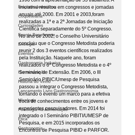
Empreendedorismo
iniciativa resultou em congressos e jornadas 
anuais até 2000. Em 2001 e 2003,foram 
Coquetelaria
realizadas a 1ª e a 2ª Jornadas de Iniciação 
Curiosidades
Científica separadamente do 5º Congresso. 
Evento Beneficente
No ano de 2002, o Conselho Universitário 
concluiu que o Congresso Metodista poderia 
Enologia
reunir 2 dos 3 eventos científicos realizados 
Eventos
pela Instituição. Naquele ano, foram 
Gastronomia Inclusiva
realizados o 6º Congresso Metodista e o 4º 
Harmonização
Seminário de Extensão. Em 2006, o III 
Seminário PIBIC/Umesp de Pesquisa 
História do Vinho
passou a integrar o Congresso Metodista, 
Lançamento Livro Gastronomia
tornando o evento um marco para a efetiva 
Mixologia
troca de conhecimentos entre os jovens e 
experientes pesquisadores. Em 2014 foi 
Psicologia na Alimentação
integrado o I Seminário PIBITI/UMESP de 
Ética
Pesquisa, e em 2015 incorporados os 
Gastronomia
Encontros de Pesquisa PIBID e PARFOR.