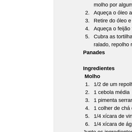
molho por algum
Aqueça o óleo a 3
Retire do óleo e
Aqueça o feijão 
Cubra as tortilh
ralado, repolho 
Panades
Ingredientes
 Molho
1/2 de um repol
1 cebola média 
1 pimenta serra
1 colher de chá 
1/4 xícara de vi
1/4 xícara de á
Junte os ingrediente