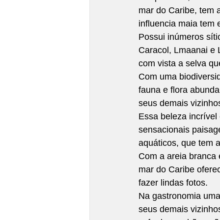
mar do Caribe, tem 
influencia maia tem e
Possui inúmeros síti
Comfort Food
Slow Food
Caracol, Lmaanai e 
com vista a selva q
Com uma biodiversid
fauna e flora abunda
seus demais vizinho
Essa beleza incrível
sensacionais paisag
aquáticos, que tem a
Com a areia branca 
mar do Caribe oferece
fazer lindas fotos.
Na gastronomia uma h
seus demais vizinho