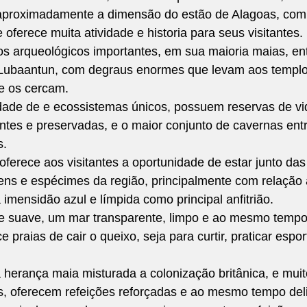
aproximadamente a dimensão do estão de Alagoas, com 
 oferece muita atividade e historia para seus visitantes.
os arqueológicos importantes, em sua maioria maias, ent
Empreendedorismo
Marmitas que Transformam
Lubaantun, com degraus enormes que levam aos templo
ue os cercam.
ade de e ecossistemas únicos, possuem reservas de vi
ntes e preservadas, e o maior conjunto de cavernas entr
s.
 oferece aos visitantes a oportunidade de estar junto das
ens e espécimes da região, principalmente com relação 
 imensidão azul e límpida como principal anfitrião.
e suave, um mar transparente, limpo e ao mesmo tempo
 praias de cair o queixo, seja para curtir, praticar espo
erança maia misturada a colonização britânica, e muito
s, oferecem refeições reforçadas e ao mesmo tempo deli