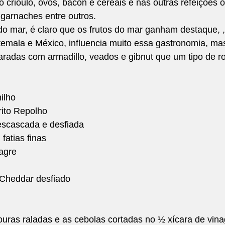
 crioulo, ovos, bacon e cereais e nas outras refeições o 
 garnaches entre outros.
o mar, é claro que os frutos do mar ganham destaque, ,
emala e México, influencia muito essa gastronomia, ma
aradas com armadillo, veados e gibnut que um tipo de r
ilho  
frito Repolho  
scascada e desfiada 
atias finas 
agre  
 
 Cheddar desfiado  
uras raladas e as cebolas cortadas no ½ xícara de vina