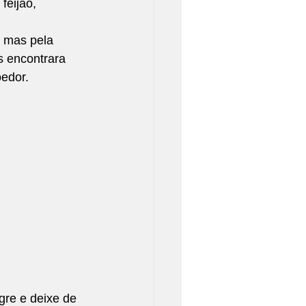
feijão, 
 mas pela 
s encontrara 
oedor.
gre e deixe de 