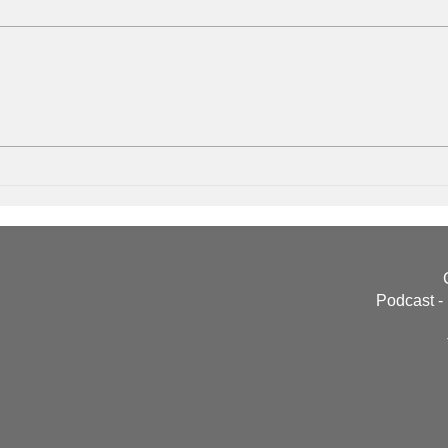
América Latina - Haiti – Griot
Bife
Casa
Arge
Podcast -