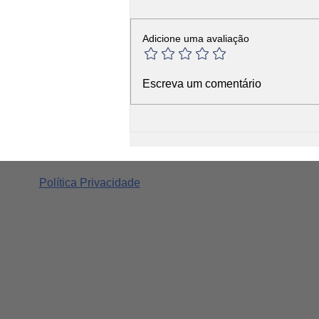
Adicione uma avaliação
Os Desafios do P&D de
Escreva um comentário
Alimentos: Como Superá-los
Política Privacidade