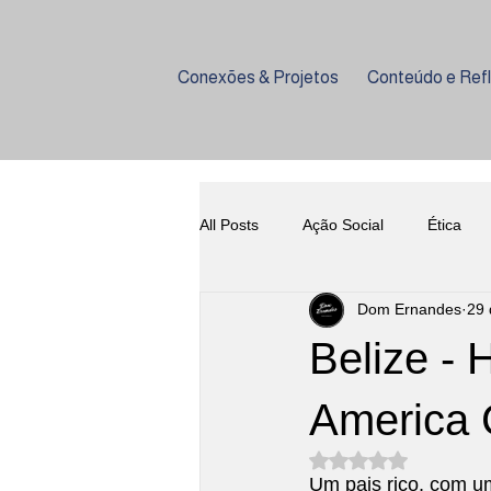
Conexões & Projetos
Conteúdo e Ref
All Posts
Ação Social
Ética
Dom Ernandes
29 
Empreendedorismo
Coquetela
Belize - 
Harmonização
História do Vi
America 
Avaliado com NaN d
Um pais rico, com um
Gastronomia
Eventos
U