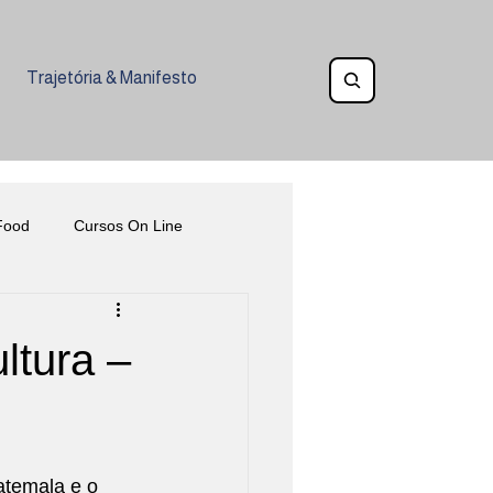
Trajetória & Manifesto
Food
Cursos On Line
Eventos
Gastronomia Inclusiva
ltura –
ia na Alimentação
Ética
atemala e o 
oquetelaria
Veganismo