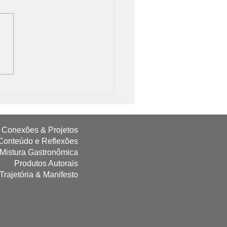
 de Chorizo e Malbec: Um
mento Perfeito da
ntina.
Conexões & Projetos
Conteúdo e Reflexões
 Mistura Gastronômica
Produtos Autorais
Trajetória & Manifesto