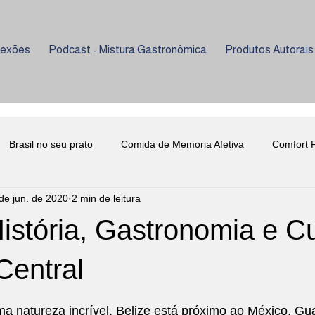
lexões
Podcast - Mistura Gastronômica
Produtos Autorais
Brasil no seu prato
Comida de Memoria Afetiva
Comfort 
de jun. de 2020
2 min de leitura
ria
Curiosidades
Evento Beneficente
Enologia
História, Gastronomia e Cu
nho
Lançamento Livro Gastronomia
Mixologia
Psicolog
Central
e 5 estrelas.
a natureza incrível, Belize está próximo ao México, Gu
niversidade Metodista
Universidade Senac
Enologia
C