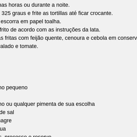
as horas ou durante a noite.  
25 graus e frite as tortillas até ficar crocante. 
 escorra em papel toalha.  
frito de acordo com as instruções da lata.  
as fritas com feijão quente, cenoura e cebola em conserv
ralado e tomate. 
ho pequeno 
no ou qualquer pimenta de sua escolha 
de sal 
nagre 
gua
s, processe e reserve