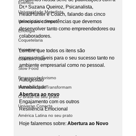
Eventos
Dr.ᵃ Suzana Queiroz, Psicanalista, 
Universidade Metodista
HeadHunter e Coach, falando das cinco 
Universidade Senac
principais competências que devemos 
desenvolver tanto como empreendedores ou 
Enologia
colaboradores.
Coquetelaria
Veganismo
Lembre que todos os itens são 
imprescindíveis para o seu sucesso tanto no 
Comfort Food
ambiente empresarial como no pessoal.
Slow Food
Empreendedorismo
Autogestão
Amabilidade
Marmitas que Transformam
Abertura ao novo
O Brasil no seu prato
Engajamento com os outros
Universo Conecta
Resiliência Emocional
América Latina no seu prato
Hoje falaremos sobre:
 Abertura ao Novo