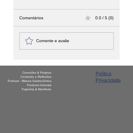
Comentários
0.0 / 5 (0)
Comente e avalie
A Comida Real Desapareceu? O Que os
Rótulos Não Contam e o Que Você
Conexões & Projetos
Política
Precisa Saber Antes da Próxima Compra
Conteúdo e Reflexões
Privacidade
Podcast - Mistura Gastronômica
Produtos Autorais
Trajetória & Manifesto