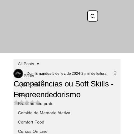
All Posts
Dom Ernandes
5 de fev. de 2024
2 min de leitura
All Posts
Competências ou Soft Skills -
Ação Social
Empreendedorismo
Ética
Avaliado com NaN de 5 estrelas.
Brasil no seu prato
Comida de Memoria Afetiva
Comfort Food
Cursos On Line