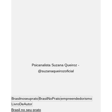
Psicanalista Suzana Queiroz - 
@suzanaqueirozoficial
Brasilnoseuprato
BrasilNoPrato
empreendedorismo
LivroDeAutor
Brasil no seu prato