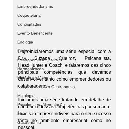
Empreendedorismo
Coquetelaria
Curiosidades
Evento Beneficente
Enologia
Eventos
Hoje iniciaremos uma série especial com a 
Dr.ᵃ Suzana Queiroz, Psicanalista, 
Gastronomia Inclusiva
HeadHunter e Coach, e falaremos das cinco 
Harmonização
principais competências que devemos 
História do Vinho
desenvolver tanto como empreendedores ou 
colaboradores.
Lançamento Livro Gastronomia
Mixologia
Iniciamos uma série tratando em detalhe de 
Psicologia na Alimentação
cada uma dessas competências por semana.
Elas são imprescindíveis para o seu sucesso 
Ética
tanto no ambiente empresarial como no 
Gastronomia
pessoal.