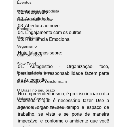
Eventos
Universidade Metodista
01. Autogestão
02. Amabilidade
Universidade Senac
03. Abertura ao novo
Enologia
04. Engajamento com os outros
Coquetelaria
05. Resiliência Emocional
Veganismo
Hoje falaremos sobre:
Comfort Food
Slow Food
01. Autogestão - Organização, foco, 
Empreendedorismo
persistência e responsabilidade fazem parte 
da Autogestão.
Marmitas que Transformam
O Brasil no seu prato
No empreendedorismo, é preciso iniciar o dia 
Universo Conecta
sabendo o que é necessário fazer. Use a 
agenda, organize seu tempo e espaço de 
América Latina no seu prato
trabalho, se vista e se porte de maneira 
impecável e conforme o ambiente que você 