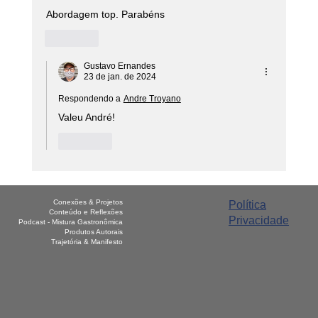
Abordagem top. Parabéns 
Curtir
Gustavo Ernandes
23 de jan. de 2024
Respondendo a
Andre Troyano
Valeu André!
Curtir
Conexões & Projetos
Política
Conteúdo e Reflexões
Privacidade
Podcast - Mistura Gastronômica
Produtos Autorais
Trajetória & Manifesto