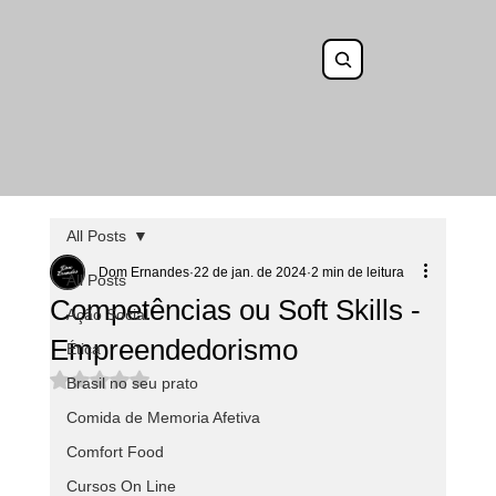
All Posts
Dom Ernandes
22 de jan. de 2024
2 min de leitura
All Posts
Competências ou Soft Skills -
Ação Social
Empreendedorismo
Ética
Avaliado com NaN de 5 estrelas.
Brasil no seu prato
Comida de Memoria Afetiva
Comfort Food
Cursos On Line