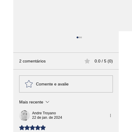
2 comentários
0.0 / 5 (0)
Comente e avalie
Mais recente
A Importância do Planejamento
Estratégico no Mercado de Alimentos e
Andre Troyano
Bebidas
22 de jan. de 2024
Avaliado com 5 de 5 estrelas.