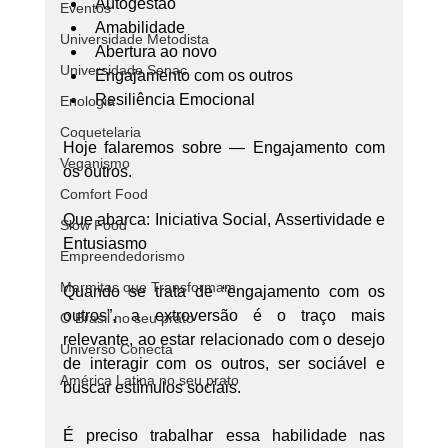
Autogestão
Eventos
Amabilidade
Universidade Metodista
Abertura ao novo
Universidade Senac
Engajamento com os outros
Resiliência Emocional
Enologia
Coquetelaria
Hoje falaremos sobre — Engajamento com 
Veganismo
os outros.
Comfort Food
Que abarca: Iniciativa Social, Assertividade e 
Slow Food
Entusiasmo
Empreendedorismo
Marmitas que Transformam
Quando se trata de “engajamento com os 
outros”, a extroversão é o traço mais 
O Brasil no seu prato
relevante, ao estar relacionado com o desejo 
Universo Conecta
de interagir com os outros, ser sociável e 
América Latina no seu prato
buscar estímulos sociais.
É preciso trabalhar essa habilidade nas 