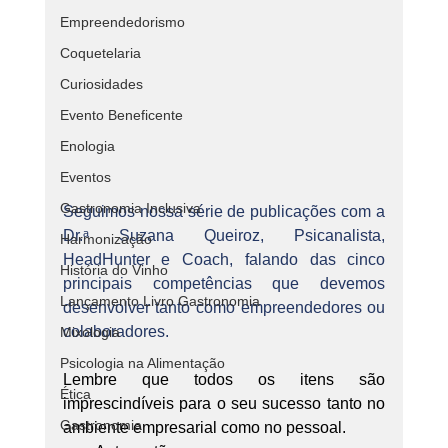
Empreendedorismo
Coquetelaria
Curiosidades
Evento Beneficente
Enologia
Eventos
Gastronomia Inclusiva
Seguimos nossa série de publicações com a 
Dr.ᵃ Suzana Queiroz, Psicanalista, 
Harmonização
HeadHunter e Coach, falando das cinco 
História do Vinho
principais competências que devemos 
Lançamento Livro Gastronomia
desenvolver tanto como empreendedores ou 
colaboradores.
Mixologia
Psicologia na Alimentação
Lembre que todos os itens são 
Ética
imprescindíveis para o seu sucesso tanto no 
Gastronomia
ambiente empresarial como no pessoal.