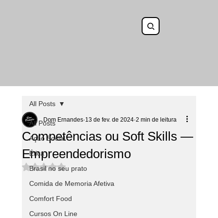
All Posts
Dom Ernandes
13 de fev. de 2024
2 min de leitura
All Posts
Competências ou Soft Skills —
Ação Social
Empreendedorismo
Ética
Avaliado com NaN de 5 estrelas.
Brasil no seu prato
Comida de Memoria Afetiva
Comfort Food
Cursos On Line