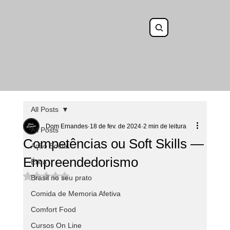
All Posts
Dom Ernandes
18 de fev. de 2024
2 min de leitura
All Posts
Competências ou Soft Skills —
Ação Social
Empreendedorismo
Ética
Avaliado com NaN de 5 estrelas.
Brasil no seu prato
Comida de Memoria Afetiva
Comfort Food
Cursos On Line