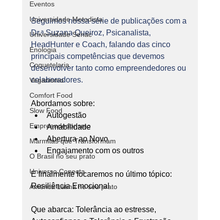
Eventos
Universidade Metodista
Seguimos nossa série de publicações com a 
Dr.ᵃ Suzana Queiroz, Psicanalista, 
Universidade Senac
HeadHunter e Coach, falando das cinco 
Enologia
principais competências que devemos 
Coquetelaria
desenvolver tanto como empreendedores ou 
colaboradores.
Veganismo
Comfort Food
Abordamos sobre:
Slow Food
Autogestão
Empreendedorismo
Amabilidade
Abertura ao Novo
Marmitas que Transformam
Engajamento com os outros
O Brasil no seu prato
Universo Conecta
E finalmente focaremos no último tópico: 
Resiliência Emocional
América Latina no seu prato
Que abarca: Tolerância ao estresse, 