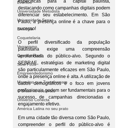
específicas para a capital paulista, 
Eventos
destacando como campanhas digitais podem 
Universidade Metodista
diferenciar seu estabelecimento. Em São 
Universidade Senac
Paulo, a presença online é a chave para o 
sucesso!
Enologia
Coquetelaria
O perfil diversificado da população 
Veganismo
paulistana exige uma compreensão 
Comfort Food
aprofundada do público-alvo. Segundo o 
SEBRAE, estratégias de marketing digital 
Slow Food
são particularmente eficazes em São Paulo, 
Empreendedorismo
onde a presença online é alta. A utilização de 
Marmitas que Transformam
dados demográficos e o foco em jovens 
profissionais podem ser fundamentais para o 
O Brasil no seu prato
sucesso de campanhas direcionadas e 
Universo Conecta
engajamento efetivo.
América Latina no seu prato
Em uma cidade tão diversa como São Paulo, 
compreender o perfil do público-alvo é 