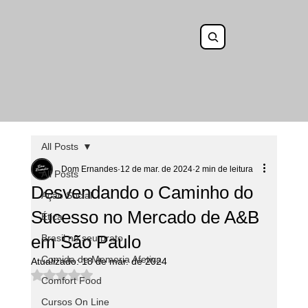
All Posts
Dom Ernandes
12 de mar. de 2024
2 min de leitura
All Posts
Desvendando o Caminho do
Ação Social
Sucesso no Mercado de A&B
Ética
em São Paulo
Brasil no seu prato
Comida de Memoria Afetiva
Atualizado:
18 de mar. de 2024
Avaliado com NaN de 5 estrelas.
Comfort Food
Cursos On Line