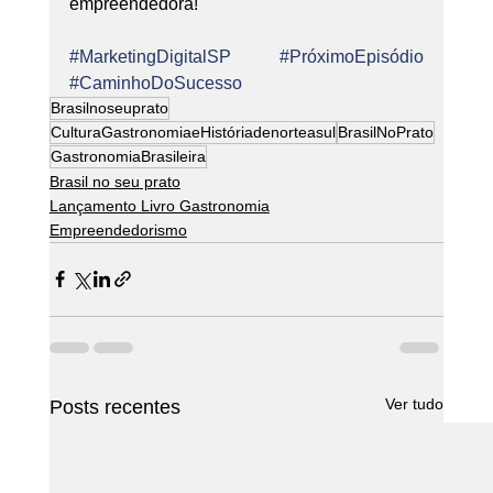
empreendedora! 
#MarketingDigitalSP
#PróximoEpisódio
#CaminhoDoSucesso
Brasilnoseuprato
CulturaGastronomiaeHistóriadenorteasul
BrasilNoPrato
GastronomiaBrasileira
Brasil no seu prato
Lançamento Livro Gastronomia
Empreendedorismo
Ver tudo
Posts recentes