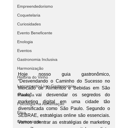
Empreendedorismo
Coquetelaria
Curiosidades
Evento Beneficente
Enologia
Eventos
Gastronomia Inclusiva
Harmonização
Hoje nosso guia gastronômico, 
História do Vinho
“Desvendando o Caminho do Sucesso no 
Lançamento Livro Gastronomia
Mercado de Alimentos e Bebidas em São 
Paulo” vai d
esvendar os segredos do 
Mixologia
marketing digital em uma cidade tão 
Psicologia na Alimentação
diversificada como São Paulo. Segundo o 
Ética
SEBRAE, estratégias online são essenciais. 
Gastronomia
Vamos adentrar as estratégias de marketing 