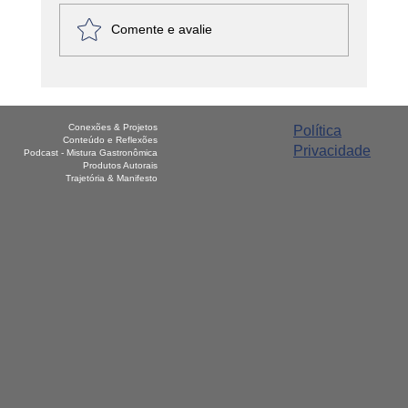
Comente e avalie
Elabore o plano ideal para sua carreira
gastronômica
Conexões & Projetos
Política
Conteúdo e Reflexões
Privacidade
Podcast - Mistura Gastronômica
Produtos Autorais
Trajetória & Manifesto