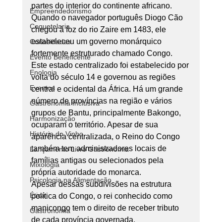
partes do interior do continente africano. 
Empreendedorismo
Quando o navegador português Diogo Cão 
Coquetelaria
chegou à foz do rio Zaire em 1483, ele 
estabeleceu um governo monárquico 
Curiosidades
fortemente estruturado chamado Congo. 
Evento Beneficente
Este estado centralizado foi estabelecido por 
Enologia
volta do século 14 e governou as regiões 
Eventos
central e ocidental da África. Há um grande 
número de províncias na região e vários 
Gastronomia Inclusiva
grupos de Bantu, principalmente Bakongo, 
Harmonização
ocuparam o território. Apesar de sua 
História do Vinho
aparência centralizada, o Reino do Congo 
também tem administradores locais de 
Lançamento Livro Gastronomia
famílias antigas ou selecionados pela 
Mixologia
própria autoridade do monarca. 
Psicologia na Alimentação
Apesar dessas subdivisões na estrutura 
Ética
política do Congo, o rei conhecido como 
manicongo tem o direito de receber tributo 
Gastronomia
de cada província governada. 