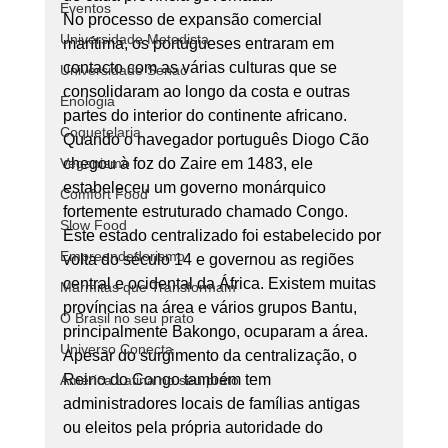
Eventos
No processo de expansão comercial 
Universidade Metodista
marítima, os portugueses entraram em 
contacto com as várias culturas que se 
Universidade Senac
consolidaram ao longo da costa e outras 
Enologia
partes do interior do continente africano. 
Coquetelaria
Quando o navegador português Diogo Cão 
Veganismo
chegou à foz do Zaire em 1483, ele 
estabeleceu um governo monárquico 
Comfort Food
fortemente estruturado chamado Congo. 
Slow Food
Este estado centralizado foi estabelecido por 
Empreendedorismo
volta do século 14 e governou as regiões 
central e ocidental da África. Existem muitas 
Marmitas que Transformam
províncias na área e vários grupos Bantu, 
O Brasil no seu prato
principalmente Bakongo, ocuparam a área. 
Universo Conecta
Apesar do surgimento da centralização, o 
Reino do Congo também tem 
América Latina no seu prato
administradores locais de famílias antigas 
ou eleitos pela própria autoridade do 