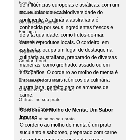
Eventos
de influências europeias e asiáticas, com um 
Universidade Metodista
toque único da rica biodiversidade do 
continente. A culinária australiana é 
Universidade Senac
conhecida por seus ingredientes frescos e 
Enologia
de alta qualidade, como frutos-do-mar, 
Coquetelaria
carnes e produtos locais. O cordeiro, em 
particular, ocupa um lugar de destaque na 
Veganismo
culinária australiana, preparado de diversas 
Comfort Food
maneiras, como grelhado, assado ou em 
Slow Food
ensopados. O cordeiro ao molho de menta é 
um dos pratos mais icônicos da culinária 
Empreendedorismo
australiana, perfeito para os amantes de 
Marmitas que Transformam
carne.
O Brasil no seu prato
Universo Conecta
Cordeiro ao Molho de Menta: Um Sabor 
Intenso
América Latina no seu prato
O cordeiro ao molho de menta é um prato 
suculento e saboroso, preparado com carne 
de cordeiro macia e suculenta, cozida 