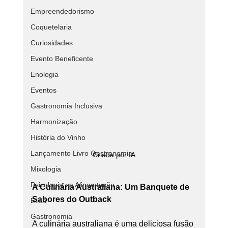
Empreendedorismo
Coquetelaria
Curiosidades
Evento Beneficente
Enologia
Eventos
Gastronomia Inclusiva
Harmonização
História do Vinho
Lançamento Livro Gastronomia
Criada por IA
Mixologia
Psicologia na Alimentação
A Culinária Australiana: Um Banquete de 
Sabores do Outback
Ética
Gastronomia
A culinária australiana é uma deliciosa fusão 