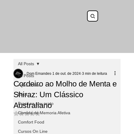
All Posts
Dom Ernandes
1 de out. de 2024
3 min de leitura
All Posts
Cordeiro ao Molho de Menta e
Ação Social
Shiraz: Um Clássico
Ética
Australiano
Brasil no seu prato
Comida de Memoria Afetiva
Avaliado com NaN de 5 estrelas.
Comfort Food
Cursos On Line