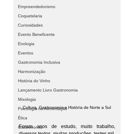
Empreendedorismo
Coquetelaria
Curiosidades
Evento Beneficente
Enologia
Eventos
Gastronomia Inclusiva
Harmonização
História do Vinho
Lançamento Livro Gastronomia
Mixologia
Cultura, Gastronomia e História de Norte a Sul
Psicologia na Alimentação
Ética
Foram anos de estudo, muito trabalho, 
Gastronomia
diversos textos, muitas produções, testes mil, 