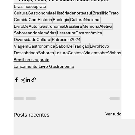
Brasilnoseuprato
CulturaGastronomiaeHistóriadenorteasul
BrasilNoPrato
ComidaComHistória
Enologia
CulturaNacional
LivroDeAutor
GastronomiaBrasileira
MemóriaAfetiva
SaboreandoMemórias
LiteraturaGastronômica
DiversidadeCultural
Patrocinio2024
ViagemGastronômica
SaborDeTradição
LivroNovo
DescobrindoSabores
LeituraGostosa
ViajemsobreVinhos
Brasil no seu prato
Lançamento Livro Gastronomia
Ver tudo
Posts recentes