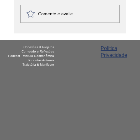
Comente e avalie
Ser feliz ou ter razão... 2022...
Conexões & Projetos
Política
Conteúdo e Reflexões
Privacidade
Podcast - Mistura Gastronômica
Produtos Autorais
Trajetória & Manifesto