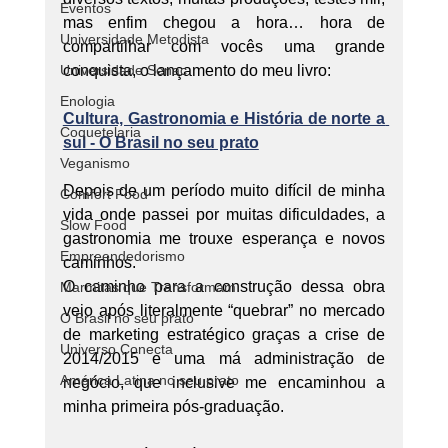
Eventos
mas enfim chegou a hora… hora de 
Universidade Metodista
compartilhar com vocês uma grande 
Universidade Senac
conquista, o lançamento do meu livro:
Enologia
Cultura, Gastronomia e História de norte a 
Coquetelaria
sul - O Brasil no seu prato
Veganismo
Depois de um período muito difícil de minha 
Comfort Food
vida onde passei por muitas dificuldades, a 
Slow Food
gastronomia me trouxe esperança e novos 
Empreendedorismo
caminhos.
O caminho para a construção dessa obra 
Marmitas que Transformam
veio após literalmente “quebrar” no mercado 
O Brasil no seu prato
de marketing estratégico graças a crise de 
Universo Conecta
2014/2015 e uma má administração de 
América Latina no seu prato
negócio, que inclusive me encaminhou a 
minha primeira pós-graduação.