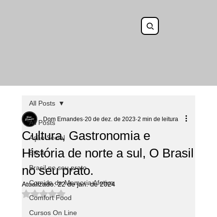
All Posts
Dom Ernandes
20 de dez. de 2023
2 min de leitura
All Posts
Cultura, Gastronomia e
Ação Social
História de norte a sul, O Brasil
Ética
no seu prato.
Brasil no seu prato
Comida de Memoria Afetiva
Atualizado:
22 de jan. de 2024
Avaliado com NaN de 5 estrelas.
Comfort Food
Cursos On Line