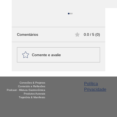
Comentários
0.0 / 5 (0)
Comente e avalie
Como Colocar Sua Empresa de Alimentos
no Mapa (Literalmente!)
Conexões & Projetos
Política
Conteúdo e Reflexões
Privacidade
Podcast - Mistura Gastronômica
Produtos Autorais
Trajetória & Manifesto