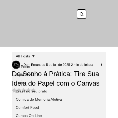
All Posts
Dom Ernandes
5 de jul. de 2025
2 min de leitura
All Posts
Do Sonho à Prática: Tire Sua
Ação Social
Ideia do Papel com o Canvas
Ética
Avaliado com NaN de 5 estrelas.
Brasil no seu prato
Comida de Memoria Afetiva
Comfort Food
Cursos On Line