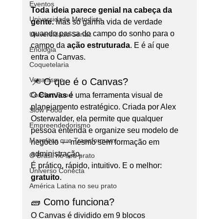
Eventos
Toda ideia parece genial na cabeça da 
Universidade Metodista
gente.
 Mas só ganha vida de verdade 
quando passa do campo do sonho para o 
Universidade Senac
campo da 
ação estruturada
. E é aí que 
Enologia
entra o Canvas.
Coquetelaria
Veganismo
📌 O que é o Canvas?
Comfort Food
O 
Canvas
 é uma ferramenta visual de 
planejamento estratégico. Criada por Alex 
Slow Food
Osterwalder, ela permite que qualquer 
Empreendedorismo
pessoa entenda e organize seu modelo de 
Marmitas que Transformam
negócio — mesmo sem formação em 
administração.
O Brasil no seu prato
É prático, rápido, intuitivo. E o melhor: 
Universo Conecta
gratuito
.
América Latina no seu prato
🧱 Como funciona?
O Canvas é dividido em 9 blocos 