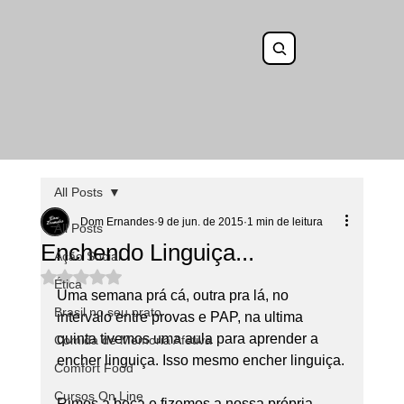
All Posts
Dom Ernandes
9 de jun. de 2015
1 min de leitura
All Posts
Enchendo Linguiça...
Ação Social
Avaliado com NaN de 5 estrelas.
Ética
Uma semana prá cá, outra pra lá, no 
Brasil no seu prato
intervalo entre provas e PAP, na ultima 
quinta tivemos uma aula para aprender a 
Comida de Memoria Afetiva
encher linguiça. Isso mesmo encher linguiça.
Comfort Food
Cursos On Line
Rimos a beça e fizemos a nossa própria 