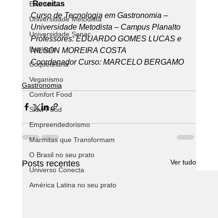
Receitas
Eventos
Curso de Tecnologia em Gastronomia – 
Universidade Metodista
Universidade Metodista – Campus Planalto
Universidade Senac
Professores: EDUARDO GOMES LUCAS e 
Enologia
NILSON MOREIRA COSTA
Coordenador Curso: MARCELO BERGAMO
Coquetelaria
Veganismo
Gastronomia
Comfort Food
Slow Food
Empreendedorismo
Marmitas que Transformam
O Brasil no seu prato
Ver tudo
Posts recentes
Universo Conecta
América Latina no seu prato