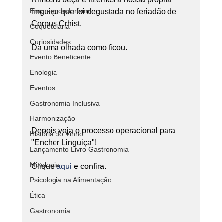
Empreendedorismo
linguiça que foi degustada no feriadão de 
Corpus Crhist.
Coquetelaria
Curiosidades
Dá uma olhada como ficou.
Evento Beneficente
Enologia
Eventos
Gastronomia Inclusiva
Harmonização
Depois veja o processo operacional para 
História do Vinho
"Encher Linguiça"!
Lançamento Livro Gastronomia
Mixologia
Clique 
aqui
 e confira.
Psicologia na Alimentação
Ética
Gastronomia