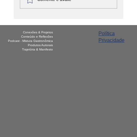
América Latina - Haiti – Griot
Conexões & Projetos
Política
Conteúdo e Reflexões
Privacidade
Podcast - Mistura Gastronômica
Produtos Autorais
Trajetória & Manifesto