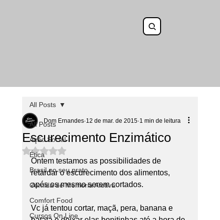
All Posts
Dom Ernandes
12 de mar. de 2015
1 min de leitura
All Posts
Escurecimento Enzimático
Ação Social
Avaliado com NaN de 5 estrelas.
Ética
Ontem testamos as possibilidades de 
Brasil no seu prato
retardar o escurecimento dos alimentos, 
após os mesmo serem cortados.
Comida de Memoria Afetiva
Comfort Food
Vc já tentou cortar, maçã, pera, banana e 
Cursos On Line
batata e deixar elas bonitinhas até a hora de 