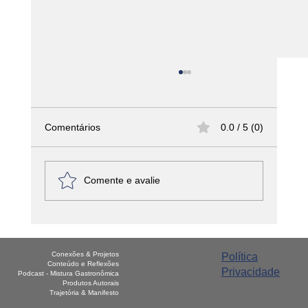
Comentários
0.0 / 5 (0)
Comente e avalie
América Latina - Haiti – Griot
Conexões & Projetos
Política
Conteúdo e Reflexões
Privacidade
Podcast - Mistura Gastronômica
Produtos Autorais
Trajetória & Manifesto