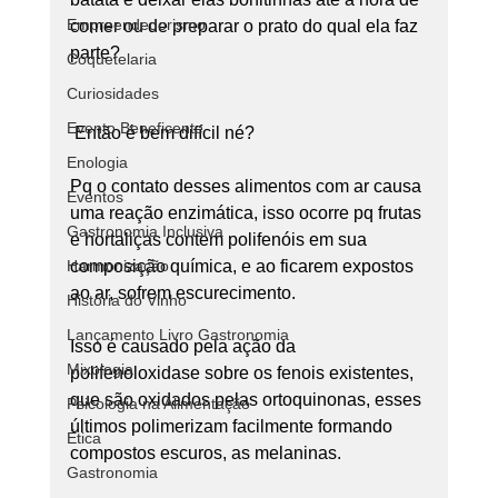
Empreendedorismo
comer ou de preparar o prato do qual ela faz 
parte?
Coquetelaria
Curiosidades
Evento Beneficente
 Então é bem difícil né?
Enologia
Pq o contato desses alimentos com ar causa 
Eventos
uma reação enzimática, isso ocorre pq frutas 
Gastronomia Inclusiva
e hortaliças contem polifenóis em sua 
Harmonização
composição química, e ao ficarem expostos 
ao ar, sofrem escurecimento.
História do Vinho
Lançamento Livro Gastronomia
Isso é causado pela ação da 
Mixologia
polifenoloxidase sobre os fenois existentes, 
que são oxidados pelas ortoquinonas, esses 
Psicologia na Alimentação
últimos polimerizam facilmente formando 
Ética
compostos escuros, as melaninas.
Gastronomia