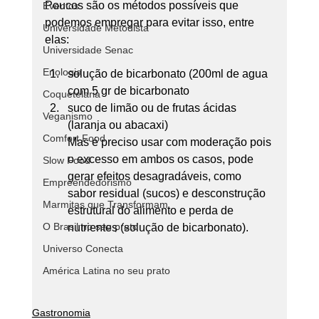
Poucos são os métodos possíveis que 
Eventos
podemos empregar para evitar isso, entre 
Universidade Metodista
elas:
Universidade Senac
Enologia
solução de bicarbonato (200ml de agua 
com 5 gr de bicarbonato 
Coquetelaria
suco de limão ou de frutas ácidas 
Veganismo
(laranja ou abacaxi)
Comfort Food
Mas é preciso usar com moderação pois 
o excesso em ambos os casos, pode 
Slow Food
gerar efeitos desagradáveis, como 
Empreendedorismo
sabor residual (sucos) e desconstrução 
Marmitas que Transformam
estrutural do alimento e perda de 
O Brasil no seu prato
nutrientes (solução de bicarbonato).
Universo Conecta
América Latina no seu prato
Gastronomia