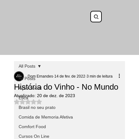
All Posts
Dom Ernandes
14 de fev. de 2022
3 min de leitura
All Posts
História do Vinho - No Mundo
Ação Social
Atualizado:
20 de dez. de 2023
Ética
Avaliado com NaN de 5 estrelas.
Brasil no seu prato
Comida de Memoria Afetiva
Comfort Food
Cursos On Line