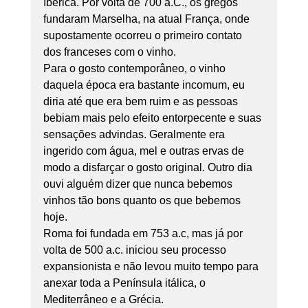
Ibérica. Por volta de 700 a.C., os gregos 
fundaram Marselha, na atual França, onde 
supostamente ocorreu o primeiro contato 
dos franceses com o vinho. 
Para o gosto contemporâneo, o vinho 
daquela época era bastante incomum, eu 
diria até que era bem ruim e as pessoas 
bebiam mais pelo efeito entorpecente e suas 
sensações advindas. Geralmente era 
ingerido com água, mel e outras ervas de 
modo a disfarçar o gosto original. Outro dia 
ouvi alguém dizer que nunca bebemos 
vinhos tão bons quanto os que bebemos 
hoje. 
Roma foi fundada em 753 a.c, mas já por 
volta de 500 a.c. iniciou seu processo 
expansionista e não levou muito tempo para 
anexar toda a Península itálica, o 
Mediterrâneo e a Grécia. 