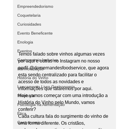
Empreendedorismo
Coquetelaria
Curiosidades
Evento Beneficente
Enologia
Eventos
Temos falado sobre vinhos algumas vezes 
Gastronomia Inclusiva
por aqui e outras no Instagram no nosso 
perfil @domernandesfoodservice, que agora 
Harmonização
esta sendo centralizado para facilitar o 
História do Vinho
acesso de todos as novidades e 
Lançamento Livro Gastronomia
informações que falaremos por aqui. 
Hoje vamos começar com uma introdução a 
Mixologia
História do Vinho pelo Mundo, vamos 
Psicologia na Alimentação
conferir? 
Ética
Cada cultura fala do surgimento do vinho de 
Gastronomia
uma forma diferente. Os cristãos, 