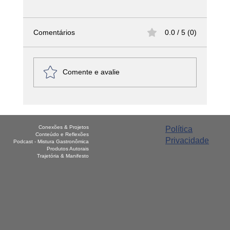
Comentários
0.0 / 5 (0)
Comente e avalie
A Comida Real Desapareceu? O Que os
Rótulos Não Contam e o Que Você
Conexões & Projetos
Política
Precisa Saber Antes da Próxima Compra
Conteúdo e Reflexões
Privacidade
Podcast - Mistura Gastronômica
Produtos Autorais
Trajetória & Manifesto