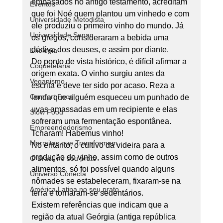
embasados no antigo testamento, acreditam 
Eventos
que foi Noé quem plantou um vinhedo e com 
Universidade Metodista
ele produziu o primeiro vinho do mundo. Já 
Universidade Senac
os gregos, consideraram a bebida uma 
dádiva dos deuses, e assim por diante. 
Enologia
Do ponto de vista histórico, é difícil afirmar a 
Coquetelaria
origem exata. O vinho surgiu antes da 
Veganismo
escrita e deve ter sido por acaso. Reza a 
Comfort Food
lenda que alguém esqueceu um punhado de 
uvas amassadas em um recipiente e elas 
Slow Food
sofreram uma fermentação espontânea. 
Empreendedorismo
Tcharam! Habemus vinho! 
Marmitas que Transformam
No entanto, o cultivo da videira para a 
produção do vinho, assim como de outros 
O Brasil no seu prato
alimentos, só foi possível quando alguns 
Universo Conecta
nômades se estabeleceram, fixaram-se na 
América Latina no seu prato
terra e tornaram-se sedentários. 
Existem referências que indicam que a 
região da atual Geórgia (antiga república 