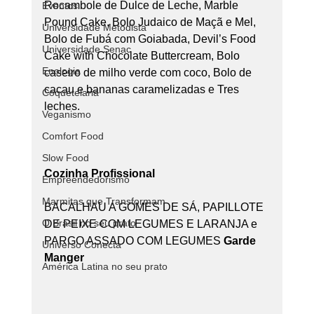
Rocambole de Dulce de Leche, Marble 
Eventos
Pound Cake, Bolo Judaico de Maçã e Mel, 
Universidade Metodista
Bolo de Fubá com Goiabada, Devil’s Food 
Universidade Senac
Cake with Chocolate Buttercream, Bolo 
Enologia
caseiro de milho verde com coco, Bolo de 
cacau e bananas caramelizadas e Tres 
Coquetelaria
leches.
Veganismo
Comfort Food
Slow Food
Cozinha Profissional
Empreendedorismo
Marmitas que Transformam
BACALHAU A GOMES DE SÁ, PAPILLOTE 
O Brasil no seu prato
DE PEIXE COM LEGUMES E LARANJA e 
PARGO ASSADO COM LEGUMES 
Garde 
Universo Conecta
Manger
América Latina no seu prato