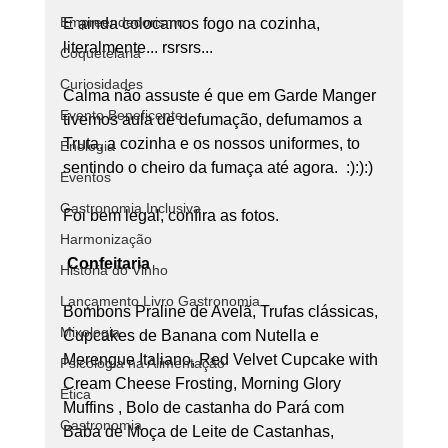
Empreendedorismo
E ainda colocamos fogo na cozinha, 
literalmente... rsrsrs...
Coquetelaria
Curiosidades
Calma não assuste é que em Garde Manger 
Evento Beneficente
tivemos aula de defumação, defumamos a 
Truta, a cozinha e os nossos uniformes, to 
Enologia
sentindo o cheiro da fumaça até agora.  :):):)
Eventos
Gastronomia Inclusiva
Foi bem legal, confira as fotos.
Harmonização
Confeitaria
História do Vinho
Lançamento Livro Gastronomia
Bombons Praline de Avelã, Trufas clássicas, 
Mixologia
Cupcakes de Banana com Nutella e 
Merengue Italiano, Red Velvet Cupcake with 
Psicologia na Alimentação
Cream Cheese Frosting, Morning Glory 
Ética
Muffins , Bolo de castanha do Pará com 
Gastronomia
Baba de Moça de Leite de Castanhas, 