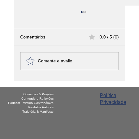
Comentários
0.0 / 5 (0)
Comente e avalie
América Latina - Haiti – Griot
Conexões & Projetos
Política
Conteúdo e Reflexões
Privacidade
Podcast - Mistura Gastronômica
Produtos Autorais
Trajetória & Manifesto