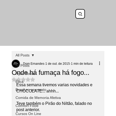
All Posts
Dom Ernandes
1 de out. de 2015
1 min de leitura
All Posts
Onde há fumaça há fogo...
Ação Social
Avaliado com NaN de 5 estrelas.
Ética
Essa semana tivemos varias novidades e 
Brasil no seu prato
CHOCOLATE... ahhh...
Comida de Memoria Afetiva
Teve também o Pirão do Niltão, falado no 
Comfort Food
post anterior.
Cursos On Line