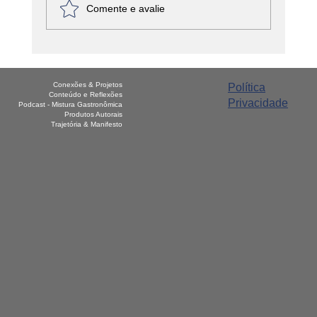
Comente e avalie
América Latina - Venezuela – Arepas
Conexões & Projetos
Política
Conteúdo e Reflexões
Privacidade
Podcast - Mistura Gastronômica
Produtos Autorais
Trajetória & Manifesto