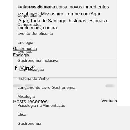
Empreendedorismo
Falamos de muita coisa, novos ingredientes 
e sabores, Missoshiro, Terrine com Agar 
Coquetelaria
Agar, Tarta de Santiago, histórias, estórias e 
Curiosidades
muito mais, confira.
Evento Beneficente
Enologia
Gastronomia
Eventos
Enologia
Gastronomia Inclusiva
Harmonização
História do Vinho
Lançamento Livro Gastronomia
Mixologia
Ver tudo
Posts recentes
Psicologia na Alimentação
Ética
Gastronomia