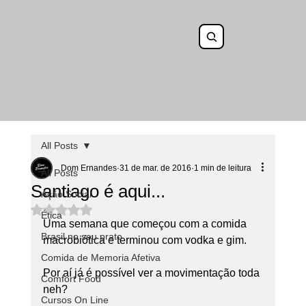
All Posts
Dom Ernandes
31 de mar. de 2016
1 min de leitura
All Posts
Santiago é aqui...
Ação Social
Avaliado com NaN de 5 estrelas.
Ética
Uma semana que começou com a comida 
Brasil no seu prato
macrobiótica e terminou com vodka e gim.
Comida de Memoria Afetiva
Por aí já é possível ver a movimentação toda 
Comfort Food
neh?
Cursos On Line