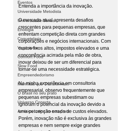
Eventos
Entenda a importância da inovação.
Universidade Metodista
O mercado atual apresenta desafios 
Universidade Senac
crescentes para pequenas empresas, que 
Enologia
enfrentam competição direta com grandes 
Coquetelaria
corporações e negócios internacionais. Com 
Veganismo
custos fixos altos, impostos elevados e uma 
concorrência acirrada pela mão de obra, 
Comfort Food
inovar deixou de ser um diferencial para 
Slow Food
tornar-se uma necessidade estratégica.
Empreendedorismo
Na minha experiência em consultoria 
Marmitas que Transformam
empresarial, observo frequentemente que 
O Brasil no seu prato
pequenas empresas subestimam ou 
Universo Conecta
ignoram o potencial da inovação devido a 
América Latina no seu prato
uma percepção errada de custos elevados. 
Porém, inovação não é exclusiva às grandes 
empresas e nem sempre exige grandes 