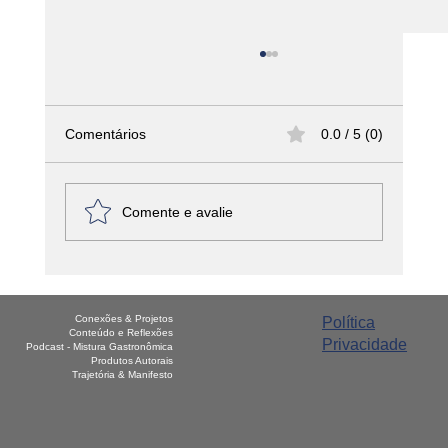
Comentários
0.0 / 5 (0)
Comente e avalie
Marmitas que transformam:
Conexões & Projetos
Política
Conteúdo e Reflexões
Privacidade
Podcast - Mistura Gastronômica
Produtos Autorais
Trajetória & Manifesto