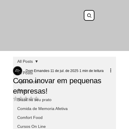
All Posts
Dom Ernandes
11 de jul. de 2025
1 min de leitura
All Posts
Como inovar em pequenas
Ação Social
empresas!
Ética
Avaliado com NaN de 5 estrelas.
Brasil no seu prato
Comida de Memoria Afetiva
Comfort Food
Cursos On Line