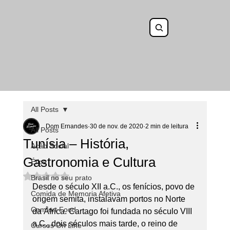
All Posts
Dom Ernandes
30 de nov. de 2020
2 min de leitura
All Posts
Tunísia – História,
Ação Social
Gastronomia e Cultura
Ética
Avaliado com NaN de 5 estrelas.
Brasil no seu prato
Desde o século XII a.C., os fenícios, povo de 
Comida de Memoria Afetiva
origem semita, instalavam portos no Norte 
Comfort Food
da África. Cartago foi fundada no século VIII 
a.C., dois séculos mais tarde, o reino de 
Cursos On Line