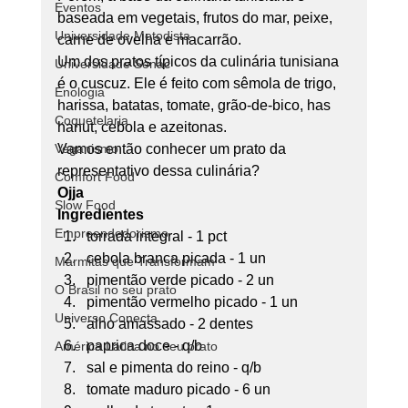
Eventos
baseada em vegetais, frutos do mar, peixe, 
Universidade Metodista
carne de ovelha e macarrão. 
Um dos pratos típicos da culinária tunisiana 
Universidade Senac
é o cuscuz. Ele é feito com sêmola de trigo, 
Enologia
harissa, batatas, tomate, grão-de-bico, has 
Coquetelaria
hanut, cebola e azeitonas. 
Veganismo
Vamos então conhecer um prato da 
representativo dessa culinária? 
Comfort Food
Ojja
Slow Food
Ingredientes
Empreendedorismo
torrada integral - 1 pct
cebola branca picada - 1 un
Marmitas que Transformam
pimentão verde picado - 2 un
O Brasil no seu prato
pimentão vermelho picado - 1 un
Universo Conecta
alho amassado - 2 dentes
paprica doce - q/b
América Latina no seu prato
sal e pimenta do reino - q/b
tomate maduro picado - 6 un