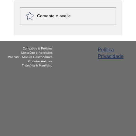
Comente e avalie
A Comida Real Desapareceu? O Que os
Rótulos Não Contam e o Que Você
Conexões & Projetos
Política
Precisa Saber Antes da Próxima Compra
Conteúdo e Reflexões
Privacidade
Podcast - Mistura Gastronômica
Produtos Autorais
Trajetória & Manifesto