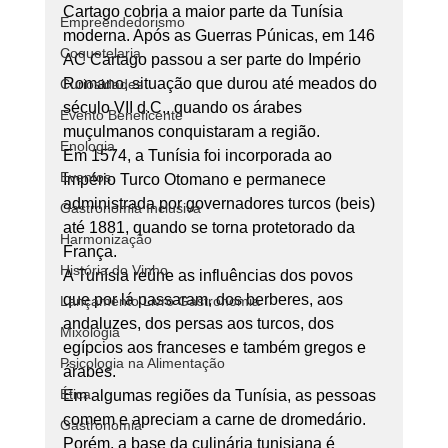
Cartago cobria a maior parte da Tunísia 
Empreendedorismo
moderna. Após as Guerras Púnicas, em 146 
Coquetelaria
AC Cartago passou a ser parte do Império 
Romano, situação que durou até meados do 
Curiosidades
século VII d.C., quando os árabes 
Evento Beneficente
muçulmanos conquistaram a região. 
Enologia
Em 1574, a Tunísia foi incorporada ao 
Eventos
Império Turco Otomano e permanece 
administrada por governadores turcos (beis) 
Gastronomia Inclusiva
até 1881, quando se torna protetorado da 
Harmonização
França. 
História do Vinho
A Tunísia reúne as influências dos povos 
que por lá passaram, dos berberes, aos 
Lançamento Livro Gastronomia
andaluzes, dos persas aos turcos, dos 
Mixologia
egípcios aos franceses e também gregos e 
Psicologia na Alimentação
árabes.
Ética
Em algumas regiões da Tunísia, as pessoas 
comem e apreciam a carne de dromedário. 
Gastronomia
Porém, a base da culinária tunisiana é 