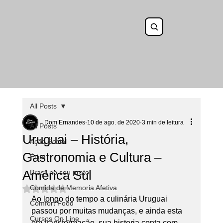
All Posts
Dom Ernandes
10 de ago. de 2020
3 min de leitura
All Posts
Uruguai – História,
Ação Social
Gastronomia e Cultura –
Ética
América Sul
Brasil no seu prato
Comida de Memoria Afetiva
Avaliado com NaN de 5 estrelas.
Ao longo do tempo a culinária Uruguai 
Comfort Food
passou por muitas mudanças, e ainda esta 
Cursos On Line
em transformação, sua historia conta com 