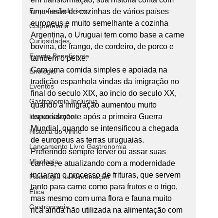
Empreendedorismo
uma fusão de cozinhas de vários países 
europeus e muito semelhante a cozinha 
Coquetelaria
Argentina, o Uruguai tem como base a carne 
Curiosidades
bovina, de frango, de cordeiro, de porco e 
Evento Beneficente
tambem o peixe.
Com uma comida simples e apoiada na 
Enologia
tradição espanhola vindas da imigração no 
Eventos
final do seculo XIX, ao incio do seculo XX, 
Gastronomia Inclusiva
quando a imigração aumentou muito 
Harmonização
especialmente após a primeira Guerra 
Mundial, quando se intensificou a chegada 
História do Vinho
de europeus as terras uruguaias.
Lançamento Livro Gastronomia
Preferindo sempre ferver ou assar suas 
Mixologia
carnes, e atualizando com a modernidade 
inciaram o processo de frituras, que servem 
Psicologia na Alimentação
tanto para carne como para frutos e o trigo, 
Ética
mas mesmo com uma flora e fauna muito 
Gastronomia
rica ainda não utilizada na alimentação com 