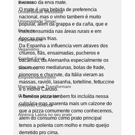
excesso da erva mate.
Eventos
O mate é uma bebida de preferencia 
Universidade Metodista
nacional, mas o vinho tambem é muito 
Universidade Senac
popular, alem da grappa e da caña, que e 
Enologia
mais consumida nas áreas rurais e em 
épocas mais frias.
Coquetelaria
Da Espanha a influencia vem atraves dos 
Veganismo
churros, flãs, ensaimadas, pucheros e 
Comfort Food
bacalhau, da Alemanha especialmente os 
doces como medialunas, bolas de frade, 
Slow Food
piononos e chucrute, da Itália vieram as 
Empreendedorismo
massas, ravióli, lasanha, tortelline, fettuccine 
Marmitas que Transformam
e o molho Caruso.
O Brasil no seu prato
A famosa pizza tambem foi incluída nessa 
culinária mas aparenta mais um calzone do 
Universo Conecta
que a pizza comumente como conhecemos, 
América Latina no seu prato
alem do consumo como prato principal 
temos a polenta com molho e muito queijo 
derretido pro cima.