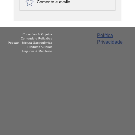
Comente e avalie
América Latina - Haiti – Griot
Conexões & Projetos
Política
Conteúdo e Reflexões
Privacidade
Podcast - Mistura Gastronômica
Produtos Autorais
Trajetória & Manifesto