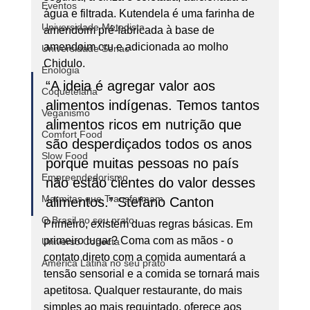
Eventos
água e filtrada. Kutendela é uma farinha de 
Universidade Metodista
amendoim pré-fabricada à base de 
amendoim cru e adicionada ao molho 
Universidade Senac
Chidulo. 
Enologia
“A ideia é agregar valor aos 
Coquetelaria
alimentos indígenas. Temos tantos 
Veganismo
alimentos ricos em nutrição que 
Comfort Food
são desperdiçados todos os anos 
Slow Food
porque muitas pessoas no país 
Empreendedorismo
não estão cientes do valor desses 
Marmitas que Transformam
alimentos.” Stefano Canton 
O Brasil no seu prato
Primeiro, existem duas regras básicas. Em 
primeiro lugar? Coma com as mãos - o 
Universo Conecta
contato direto com a comida aumentará a 
América Latina no seu prato
tensão sensorial e a comida se tornará mais 
apetitosa. Qualquer restaurante, do mais 
simples ao mais requintado, oferece aos 