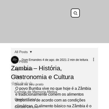
All Posts
Dom Ernandes
4 de ago. de 2021
2 min de leitura
All Posts
Zambia – História,
Ação Social
Gastronomia e Cultura
Ética
Avaliado com NaN de 5 estrelas.
Brasil no seu prato
O povo Bumba vive no que hoje é a Zâmbia 
Comida de Memoria Afetiva
e tradicionalmente comem os alimentos 
Comfort Food
disponíveis de acordo com as condições 
climáticas. O alimento básico na Zâmbia é o 
Cursos On Line