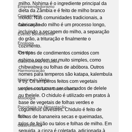
milho. Nshima é o ingrediente principal da 
Empreendedorismo
dieta da Zâmbia e é feito de milho branco 
Coquetelaria
moído. Nas comunidades tradicionais, a 
fabricação do milho é um processo longo, 
Curiosidades
incluindo a secagem do milho, a separação 
Evento Beneficente
do grão, a trituração e finalmente o 
Enologia
cozimento. 
Eventos
Os tipos de condimentos comidos com 
nshima podem ser muito simples, como 
Gastronomia Inclusiva
chibwabwa ou folhas de abóbora. Outros 
Harmonização
nomes para temperos são katapa, kalembula 
História do Vinho
e try. Os temperos feitos com vegetais 
verdes costumam ser chamados de delele 
Lançamento Livro Gastronomia
ou thelele. O chidulo é utilizado em pratos à 
Mixologia
base de vegetais de folhas verdes e 
Psicologia na Alimentação
cogumelos silvestres. Chidulo é feito de 
Ética
folhas de bananeira secas e queimadas, 
talos de feijão ou talos e folhas de milho. Em 
Gastronomia
seguida, a cinza é coletada, adicionada à 