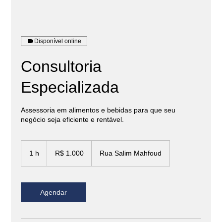
Disponível online
Consultoria
Especializada
Assessoria em alimentos e bebidas para que seu
negócio seja eficiente e rentável.
1.000
Reais
1 h
1
R$ 1.000
Rua Salim Mahfoud
brasileiros
Agendar