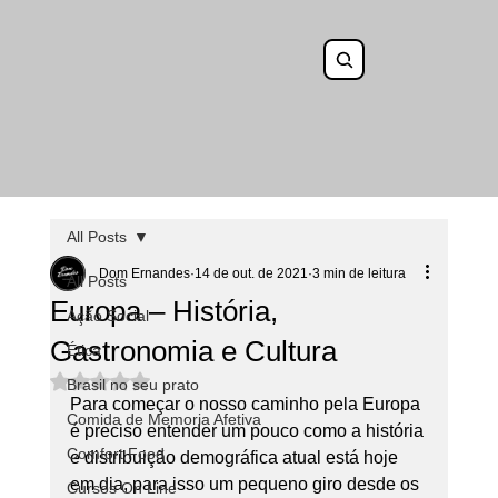
All Posts
Dom Ernandes
14 de out. de 2021
3 min de leitura
All Posts
Europa – História,
Ação Social
Gastronomia e Cultura
Ética
Avaliado com NaN de 5 estrelas.
Brasil no seu prato
Para começar o nosso caminho pela Europa 
Comida de Memoria Afetiva
é preciso entender um pouco como a história 
Comfort Food
e distribuição demográfica atual está hoje 
em dia, para isso um pequeno giro desde os 
Cursos On Line