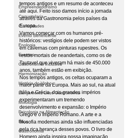
tempos antigos e um resumo de aconteceu 
Empreendedorismo
até aqui. Feito isso damos início a jornada 
Coquetelaria
através da Gastronomia pelos países da 
Europa. 
Curiosidades
Vamos começar com os humanos pré-
Evento Beneficente
históricos: vestígios dele podem ser vistos 
Enologia
em cavernas com pinturas rupestres. Os 
Eventos
restos mortais de neandertais, como os de 
Tautavel que viveram há mais de 450.000 
Gastronomia Inclusiva
anos, também estão em exibição. 
Harmonização
Nos tempos antigos, os celtas ocuparam a 
História do Vinho
maior parte da Europa. Mais ao sul, na atual 
Itália e Grécia, dois grandes impérios 
Lançamento Livro Gastronomia
experimentaram um tremendo 
Mixologia
desenvolvimento e expansão: o Império 
Psicologia na Alimentação
Grego e o Império Romano. A arte e a 
Ética
filosofia modernas ainda são influenciadas 
pela rica herança desses povos. O livro de 
Gastronomia
Homero ainda inspira nossa imaginação 