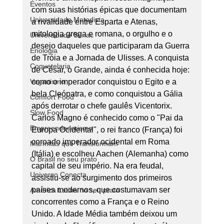
Eventos
com suas histórias épicas que documentam 
Universidade Metodista
a rivalidade entre Esparta e Atenas, 
mitologia grega e romana, o orgulho e o 
Universidade Senac
desejo daqueles que participaram da Guerra 
Enologia
de Tróia e a Jornada de Ulisses. A conquista 
Coquetelaria
de César, o Grande, ainda é conhecida hoje: 
Veganismo
como o imperador conquistou o Egito e a 
bela Cleópatra, e como conquistou a Gália 
Comfort Food
após derrotar o chefe gaulês Vicentorix. 
Slow Food
Carlos Magno é conhecido como o "Pai da 
Empreendedorismo
Europa Ocidental", o rei franco (França) foi 
coroado imperador ocidental em Roma 
Marmitas que Transformam
(Itália) e escolheu Aachen (Alemanha) como 
O Brasil no seu prato
capital de seu império. Na era feudal, 
Universo Conecta
assistiu-se ao surgimento dos primeiros 
países modernos, que costumavam ser 
América Latina no seu prato
concorrentes como a França e o Reino 
Unido. A Idade Média também deixou um 