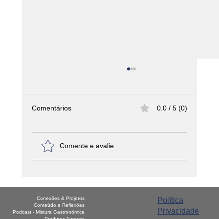
Comentários
0.0 / 5 (0)
Comente e avalie
América Latina - Haiti – Griot
Conexões & Projetos
Política
Conteúdo e Reflexões
Privacidade
Podcast - Mistura Gastronômica
Produtos Autorais