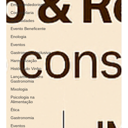
Empreendedorismo
Coquetelaria
Curiosidades
Evento Beneficente
Enologia
Eventos
Gastronomia Inclusiva
Harmonização
História do Vinho
Lançamento Livro
Gastronomia
Mixologia
Psicologia na
Alimentação
Ética
Gastronomia
Eventos