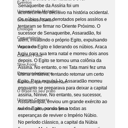
Eventos
Senaqueribe da Assíria foi um 
Universidade Metodista
acontecimento decisivo na história ocidental. 
Os núbios foram derrotados pelos assírios e 
Universidade Senac
tentaram se firmar no Oriente Próximo. O 
Enologia
sucessor de Senaqueribe, Assaradão, foi 
Coquetelaria
além, invadindo o próprio Egito, expulsando 
Veganismo
Araca do Egito e liderando os núbios. Araca 
fugiu para sua terra natal e morreu dois anos 
Comfort Food
depois. O Egito se tornou uma colônia da 
Slow Food
Assíria. No entanto, o rei Tata mani fez uma 
Empreendedorismo
última tentativa, tentando retomar um certo 
Egito. Para expulsá-lo, Assaradão morreu 
Marmitas que Transformam
enquanto se preparava para deixar a capital 
O Brasil no seu prato
assíria, Nínive. No entanto, seu sucessor, 
Universo Conecta
Assurbanípal, enviou um grande exército ao 
sul do Egito, pondo fim a todas as 
América Latina no seu prato
esperanças de reviver o Império Núbio. 
No período clássico, a capital da Núbia 