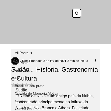
All Posts
Dom Ernandes
3 de fev. de 2021
3 min de leitura
All Posts
Sudão – História, Gastronomia
Ação Social
e Cultura
Ética
Avaliado com NaN de 5 estrelas.
Brasil no seu prato
Sudão 
Comida de Memoria Afetiva
O Reino de Kuks é um antigo país da Núbia, 
Comfort Food
concentrado principalmente no influxo do 
Nilo Azul, Nilo Branco e Atbara. Foi criado 
Cursos On Line