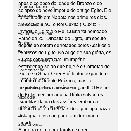
após o colapso da Idade do Bronze e do 
Empreendedorismo
colapso do novo império do antigo Egito. Ele 
Coquetelaria
foi centrado em Napata nos primeiros dias. 
No século 8 aC, o Rei Cuxita ("Cuxita") 
Curiosidades
invadiu o Egito e o Rei Cuxita foi nomeado 
Evento Beneficente
Faraó da 25ª Dinastia do Egito, um século 
Enologia
depois de serem derrotados pelos Assírios e 
Eventos
expulsos do Egito. No auge de sua glória, os 
Cuxes conquistaram um império, 
Gastronomia Inclusiva
estendendo-se do que hoje é o Cordofão do 
Harmonização
Sul até o Sinai. O rei Piiê tentou expandir o 
História do Vinho
Império do Oriente Próximo, mas foi 
impedido pelo rei assírio Sargão II. O Reino 
Lançamento Livro Gastronomia
de Kuks mencionado na Bíblia salvou os 
Mixologia
israelitas da ira dos assírios, embora a 
Psicologia na Alimentação
doença no cerco tenha sido a principal razão 
Ética
pela qual eles não puderam dominar a 
cidade. 
Gastronomia
A guerra entre o rei Taraka e o rei 