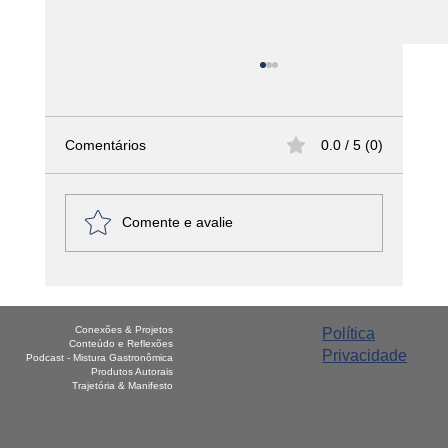
Comentários
0.0 / 5 (0)
Comente e avalie
América Latina - Haiti – Griot
Conexões & Projetos
Política
Conteúdo e Reflexões
Privacidade
Podcast - Mistura Gastronômica
Produtos Autorais
Trajetória & Manifesto