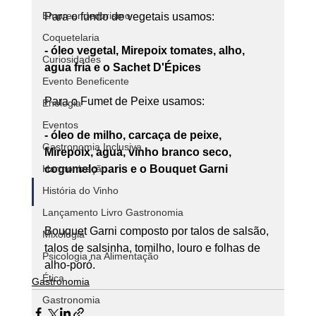
Empreendedorismo
Para o fundo de vegetais usamos:
Coquetelaria
- óleo vegetal, Mirepoix tomates, alho, 
Curiosidades
agua fria e o Sachet D'Épices
Evento Beneficente
Para o Fumet de Peixe usamos:
Enologia
Eventos
- óleo de milho, carcaça de peixe, 
Gastronomia Inclusiva
Mirepoix, agua, vinho branco seco, 
Harmonização
cogumelo paris e o Bouquet Garni
História do Vinho
Lançamento Livro Gastronomia
Bouquet Garni composto por talos de salsão, 
Mixologia
talos de salsinha, tomilho, louro e folhas de 
Psicologia na Alimentação
alho-poró.  
Ética
Gastronomia
Gastronomia