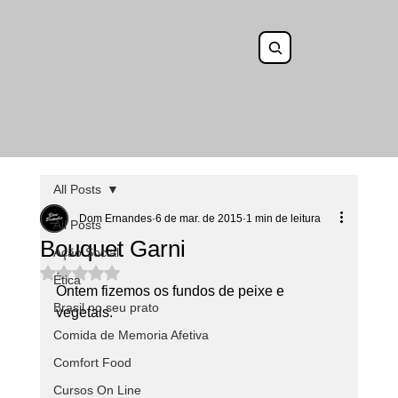
All Posts
Dom Ernandes
6 de mar. de 2015
1 min de leitura
All Posts
Bouquet Garni
Ação Social
Avaliado com NaN de 5 estrelas.
Ética
Ontem fizemos os fundos de peixe e 
Brasil no seu prato
vegetais.
Comida de Memoria Afetiva
Comfort Food
Cursos On Line