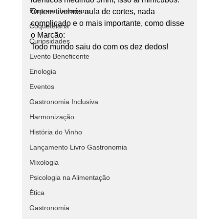
Empreendedorismo
Ontem tivemos aula de cortes, nada 
complicado e o mais importante, como disse 
Coquetelaria
o Marcão:
Curiosidades
Todo mundo saiu do com os dez dedos!
Evento Beneficente
Enologia
Eventos
Gastronomia Inclusiva
Harmonização
História do Vinho
Lançamento Livro Gastronomia
Mixologia
Psicologia na Alimentação
Ética
Gastronomia