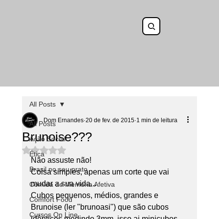
All Posts
Dom Ernandes
20 de fev. de 2015
1 min de leitura
All Posts
Brunoise???
Ação Social
Avaliado com NaN de 5 estrelas.
Ética
Não assuste não!
Brasil no seu prato
Coisa simples, apenas um corte que vai 
mudar a sua vida...
Comida de Memoria Afetiva
Cubos pequenos, médios, grandes e 
Comfort Food
Brunoise (ler "brunoasi") que são cubos 
Cursos On Line
idênticos medindo 3mm, isso ai minicubos.