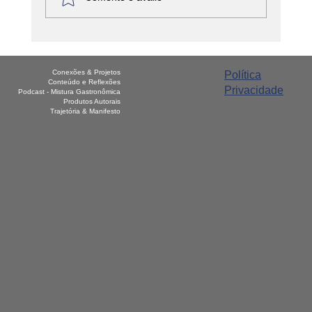
América Latina - Haiti – Griot
Conexões & Projetos
Política
Conteúdo e Reflexões
Privacidade
Podcast - Mistura Gastronômica
Produtos Autorais
Trajetória & Manifesto