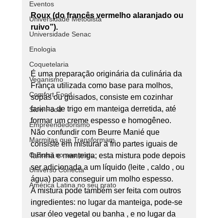
Eventos
Roux (do francês vermelho alaranjado ou 
Universidade Metodista
ruivo”).
Universidade Senac
Enologia
Coquetelaria
É uma preparação originária da culinária da 
Veganismo
França utilizada como base para molhos, 
Comfort Food
sopas ou guisados, consiste em cozinhar 
farinha de trigo em manteiga derretida, até 
Slow Food
formar um creme espesso e homogêneo.
Empreendedorismo
Não confundir com Beurre Manié que 
Marmitas que Transformam
consiste em misturar a frio partes iguais de 
O Brasil no seu prato
farinha e manteiga; esta mistura pode depois 
ser adicionada a um líquido (leite , caldo , ou 
Universo Conecta
água) para conseguir um molho espesso.
América Latina no seu prato
A mistura pode também ser feita com outros 
ingredientes: no lugar da manteiga, pode-se 
usar óleo vegetal ou banha , e no lugar da 