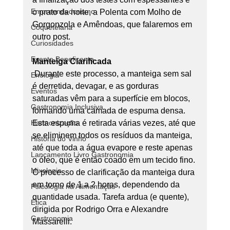
Empreendedorismo
o prato da noite, a Polenta com Molho de 
Gorgonzola e Amêndoas, que falaremos em 
Coquetelaria
outro post.
Curiosidades
Evento Beneficente
Manteiga Clarificada
 Durante este processo, a manteiga sem sal 
Enologia
é derretida, devagar, e as gorduras 
Eventos
saturadas vêm para a superfície em blocos, 
Gastronomia Inclusiva
formando uma camada de espuma densa. 
Harmonização
Esta espuma é retirada várias vezes, até que 
se eliminem todos os resíduos da manteiga, 
História do Vinho
até que toda a água evapore e reste apenas 
Lançamento Livro Gastronomia
o óleo, que é então coado em um tecido fino. 
Mixologia
O processo de clarificação da manteiga dura 
em torno de 1 a 2 horas, dependendo da 
Psicologia na Alimentação
quantidade usada. Tarefa ardua (e quente), 
Ética
dirigida por Rodrigo Orra e Alexandre 
Gastronomia
Massarelli.