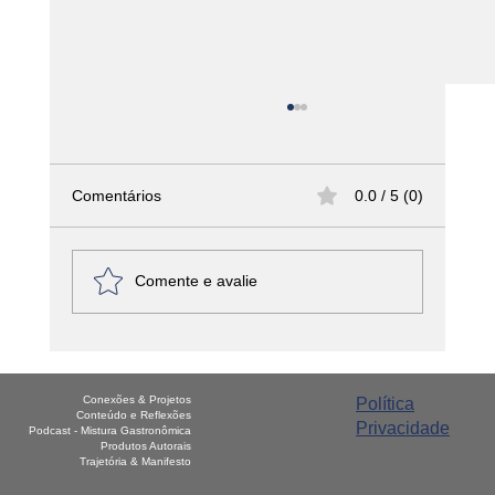
Comentários
0.0 / 5 (0)
Comente e avalie
América Latina - Haiti – Griot
Conexões & Projetos
Política
Conteúdo e Reflexões
Privacidade
Podcast - Mistura Gastronômica
Produtos Autorais
Trajetória & Manifesto