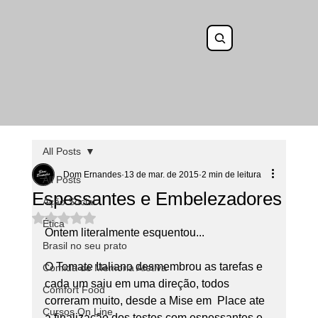
All Posts
Dom Ernandes
13 de mar. de 2015
2 min de leitura
All Posts
Espessantes e Embelezadores
Ação Social
Avaliado com NaN de 5 estrelas.
Ética
Ontem literalmente esquentou...
Brasil no seu prato
O Tomate Italiano desmembrou as tarefas e 
Comida de Memoria Afetiva
cada um saiu em uma direção, todos 
Comfort Food
correram muito, desde a Mise em  Place ate 
Cursos On Line
a finalização dos testes com espessantes e 