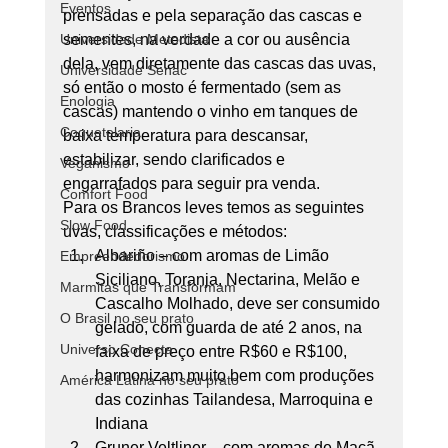
Eventos
prensadas e pela separação das cascas e 
sementes, na verdade a cor ou ausência 
Universidade Metodista
dela, vem diretamente das cascas das uvas, 
Universidade Senac
só então o mosto é fermentado (sem as 
Enologia
cascas) mantendo o vinho em tanques de 
Coquetelaria
baixa temperatura para descansar, 
estabilizar, sendo clarificados e 
Veganismo
engarrafados para seguir pra venda. 
Comfort Food
Para os Brancos leves temos as seguintes 
Slow Food
uvas, classificações e métodos: 
Albariño – com aromas de Limão 
Empreendedorismo
Siciliano, Toranja, Nectarina, Melão e 
Marmitas que Transformam
Cascalho Molhado, deve ser consumido 
O Brasil no seu prato
gelado, com guarda de até 2 anos, na 
Universo Conecta
faixa de preço entre R$60 e R$100, 
harmonizam muito bem com produções 
América Latina no seu prato
das cozinhas Tailandesa, Marroquina e 
Indiana
Gruner Veltliner – com aromas de Maçã 