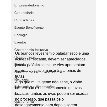
Empreendedorismo
Coquetelaria
Curiosidades
Evento Beneficente
Enologia
Eventos
Gastronomia Inclusiva
Os brancos leves tem o paladar seco e uma 
Harmonização
acidez refrescante, devem ser apreciados 
História do Vinho
jovens pois e assim que eles apresentam 
máxima acidez e marcantes aromas de 
Lançamento Livro Gastronomia
frutas. 
Mixologia
Algo que muita gente não sabe, o vinho 
Psicologia na Alimentação
branco não é necessariamente de uvas 
brancas, ambas as uvas podem ser usadas 
Ética
no processo, que passa pelo 
Gastronomia
desengaçamento para depois serem 