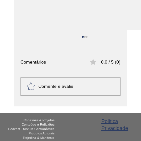
Comentários
0.0 / 5 (0)
Comente e avalie
América Latina - Paraguai – Sopa
Paraguaya
Conexões & Projetos
Política
Conteúdo e Reflexões
Privacidade
Podcast - Mistura Gastronômica
Produtos Autorais
Trajetória & Manifesto