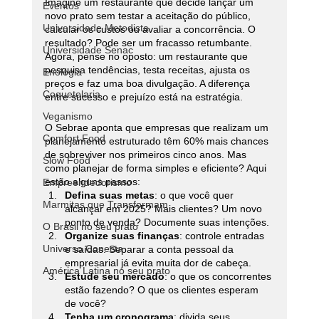
Imagine um restaurante que decide lançar um 
Eventos
novo prato sem testar a aceitação do público, 
Universidade Metodista
calcular os custos ou avaliar a concorrência. O 
resultado? Pode ser um fracasso retumbante. 
Universidade Senac
Agora, pense no oposto: um restaurante que 
pesquisa tendências, testa receitas, ajusta os 
Enologia
preços e faz uma boa divulgação. A diferença 
Coquetelaria
entre sucesso e prejuízo está na estratégia.
Veganismo
O Sebrae aponta que empresas que realizam um 
Comfort Food
planejamento estruturado têm 60% mais chances 
de sobreviver nos primeiros cinco anos. Mas 
Slow Food
como planejar de forma simples e eficiente? Aqui 
estão alguns passos:
Empreendedorismo
Defina suas metas
: o que você quer 
Marmitas que Transformam
alcançar em 2025? Mais clientes? Um novo 
ponto de venda? Documente suas intenções.
O Brasil no seu prato
Organize suas finanças
: controle entradas 
Universo Conecta
e saídas. Separar a conta pessoal da 
empresarial já evita muita dor de cabeça.
América Latina no seu prato
Estude seu mercado
: o que os concorrentes 
estão fazendo? O que os clientes esperam 
de você?
Tenha um cronograma
: divida seus 