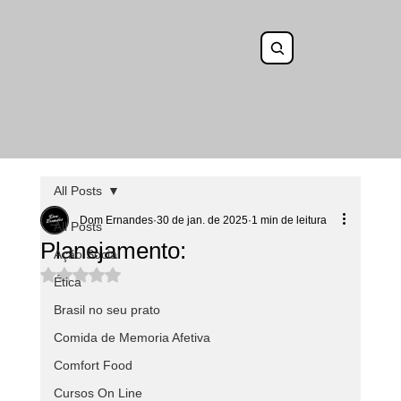
All Posts
Dom Ernandes
30 de jan. de 2025
1 min de leitura
All Posts
Planejamento:
Ação Social
Avaliado com NaN de 5 estrelas.
Ética
Brasil no seu prato
Comida de Memoria Afetiva
Comfort Food
Cursos On Line