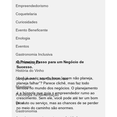
Empreendedorismo
Coquetelaria
Curiosidades
Evento Beneficente
Enologia
Eventos
Gastronomia Inclusiva
O Primeiro Passo para um Negócio de 
Harmonização
Sucesso.
História do Vinho
Você já ouviu aquela frase “quem não planeja, 
Lançamento Livro Gastronomia
planeja falhar”? Parece clichê, mas faz todo 
Mixologia
sentido no mundo dos negócios. O planejamento 
é a bússola que guia o empreendedor rumo ao 
Psicologia na Alimentação
crescimento. Sem ele, você pode até ter um bom 
Ética
produto ou serviço, mas as chances de se perder 
no meio do caminho são enormes.
Gastronomia