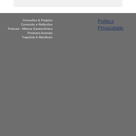
Cultura, Gastronomia e História de norte a
sul, O Brasil no seu prato.
Conexões & Projetos
Política
Conteúdo e Reflexões
Privacidade
Podcast - Mistura Gastronômica
Produtos Autorais
Trajetória & Manifesto