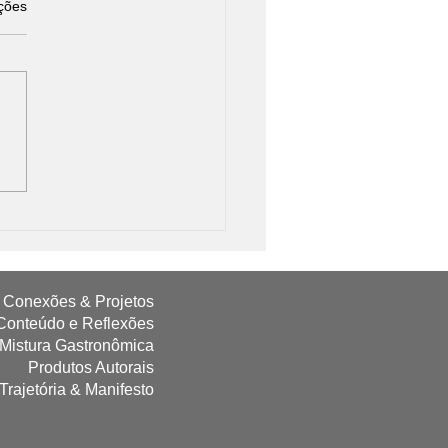
as.
ções
to do Mapa da Língua
Conexões & Projetos
Conteúdo e Reflexões
 Mistura Gastronômica
Produtos Autorais
Trajetória & Manifesto