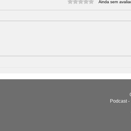
Avaliado com 0 de 5 estrel
Ainda sem avalia
O Mi
A Comida Real
Desapareceu? O Que os
Rótulos Não Contam e o Que
Você Precisa Saber Antes da
Próxima Compra
Podcast -