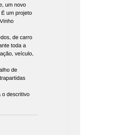
e, um novo 
 É um projeto 
 Vinho 
dos, de carro 
nte toda a 
ção, veículo, 
alho de 
rapartidas 
 o descritivo 