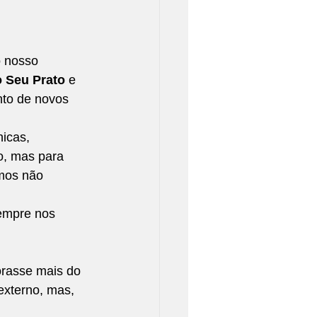
 nosso 
o Seu Prato
 e 
nto de novos 
icas, 
o, mas para 
mos não 
sempre nos 
orasse mais do 
externo, mas, 