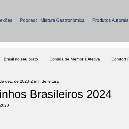
lexões
Podcast - Mistura Gastronômica
Produtos Autorais
Brasil no seu prato
Comida de Memoria Afetiva
Comfort 
de dez. de 2023
2 min de leitura
ria
Curiosidades
Evento Beneficente
Enologia
inhos Brasileiros 2024
 2023
nho
Lançamento Livro Gastronomia
Mixologia
Psicolog
e 5 estrelas.
niversidade Metodista
Universidade Senac
Enologia
C