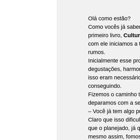
Olá como estão? 
Como vocês já sabem
primeiro livro, 
Cultur
com ele iniciamos a 
rumos. 
Inicialmente esse pro
degustações, harmon
isso eram necessári
conseguindo. 
Fizemos o caminho tr
deparamos com a seg
– Você já tem algo p
Claro que isso dific
que o planejado, já 
mesmo assim, fomos 