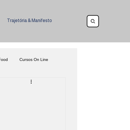
Trajetória & Manifesto
Food
Cursos On Line
Eventos
Gastronomia Inclusiva
ia na Alimentação
Ética
oquetelaria
Veganismo