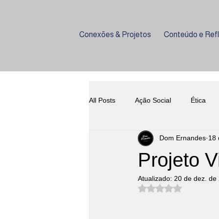
Conexões & Projetos
Conteúdo e Ref
All Posts
Ação Social
Ética
Dom Ernandes
18 
Empreendedorismo
Coquetela
Projeto V
Atualizado:
20 de dez. de
Harmonização
História do Vi
Avaliado com NaN d
Gastronomia
Eventos
U