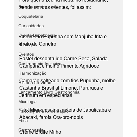
Empreendedorismo
sendo um dos clientes, foi assim:
Coquetelaria
Curiosidades
Evento Beneficente
Creme frio Pupunha com Manjuba frita e 
Broto de Conetro
Enologia
Eventos
Pastel descontruido Carne Seca, Salada 
Gastronomia Inclusiva
Campana e molho Pimento Agridoce
Harmonização
Camarão salteado com fios Pupunha, molho 
História do Vinho
Castanha Brasil al Limone, Pururuca e 
Lançamento Livro Gastronomia
Jerimum em especiarias
Mixologia
Filet Mignon suino, geleia de Jabuticaba e 
Psicologia na Alimentação
Abacaxi, farofa Ora-pro-nobis
Ética
Gastronomia
Creme Brulle Milho