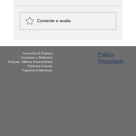
Comente e avalie
América Latina - Haiti – Griot
Conexões & Projetos
Política
Conteúdo e Reflexões
Privacidade
Podcast - Mistura Gastronômica
Produtos Autorais
Trajetória & Manifesto