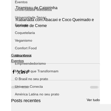
Eventos
Tiramissu de Caipirinha
Universidade Metodista
Universidade Senac
Rabanada com Abacaxi e Coco Queimado e 
Enologia
sorvete de Creme
Coquetelaria
Veganismo
Comfort Food
Gastronomia
Slow Food
Eventos
Empreendedorismo
Marmitas que Transformam
O Brasil no seu prato
Universo Conecta
América Latina no seu prato
Ver tudo
Posts recentes