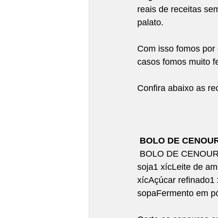
reais de receitas se
palato.
Comfort Food
Slow Food
Com isso fomos por 
casos fomos muito fe
Confira abaixo as re
BOLO DE CENOUR
 BOLO DE CENOU
soja1 xícLeite de a
xícAçúcar refinado1
sopaFermento em pó