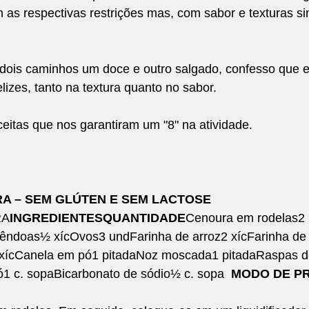
m as respectivas restrições mas, com sabor e texturas si
Empreendedorismo
Marmitas que Transformam
dois caminhos um doce e outro salgado, confesso que
lizes, tanto na textura quanto no sabor.
ceitas que nos garantiram um "8" na atividade.
A – SEM GLÚTEN E SEM LACTOSE
RA
INGREDIENTESQUANTIDADE
Cenoura em rodelas2 
mêndoas½ xícOvos3 undFarinha de arroz2 xícFarinha d
 xícCanela em pó1 pitadaNoz moscada1 pitadaRaspas de 
1 c. sopaBicarbonato de sódio½ c. sopa
MODO DE P