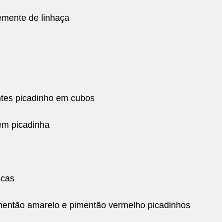
emente de linhaça
tes picadinho em cubos
em picadinha
scas
mentão amarelo e pimentão vermelho picadinhos