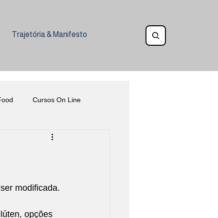
Trajetória & Manifesto
Food
Cursos On Line
Eventos
Gastronomia Inclusiva
ia na Alimentação
Ética
 ser modificada.
lúten, opções 
oquetelaria
Veganismo