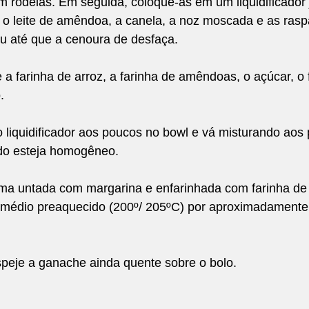
m rodelas. Em seguida, coloque-as em um liquidificador
 o leite de amêndoa, a canela, a noz moscada e as raspa
ou até que a cenoura de desfaça.
a farinha de arroz, a farinha de amêndoas, o açúcar, o 
.
 liquidificador aos poucos no bowl e vá misturando aos
udo esteja homogêneo.
a untada com margarina e enfarinhada com farinha de a
 médio preaquecido (200º/ 205ºC) por aproximadamente 
speje a ganache ainda quente sobre o bolo.