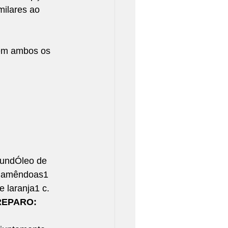
milares ao 
 em ambos os 
undÓleo de 
e amêndoas1 
laranja1 c. 
REPARO: