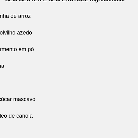
inha de arroz
polvilho azedo
fermento em pó
ua
açúcar mascavo
óleo de canola