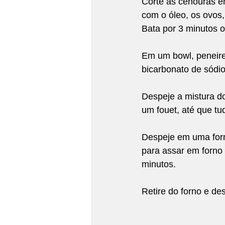
Corte as cenouras e
com o óleo, os ovos,
Bata por 3 minutos 
Em um bowl, peneire 
bicarbonato de sódio
Despeje a mistura do
um fouet, até que t
Despeje em uma form
para assar em forno
minutos.
Retire do forno e de