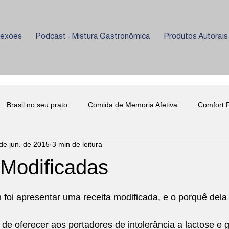
lexões
Podcast - Mistura Gastronômica
Produtos Autorais
Brasil no seu prato
Comida de Memoria Afetiva
Comfort 
de jun. de 2015
3 min de leitura
ria
Curiosidades
Evento Beneficente
Enologia
 Modificadas
e 5 estrelas.
nho
Lançamento Livro Gastronomia
Mixologia
Psicolog
foi apresentar uma receita modificada, e o porquê dela
de oferecer aos portadores de intolerância a lactose e g
niversidade Metodista
Universidade Senac
Enologia
C