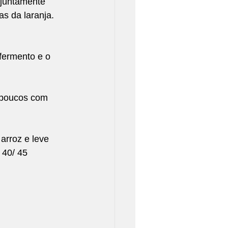
 juntamente 
s da laranja. 
fermento e o 
 poucos com 
rroz e leve 
40/ 45 