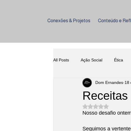
Conexões & Projetos
Conteúdo e Ref
All Posts
Ação Social
Ética
Dom Ernandes
18 
Empreendedorismo
Coquetela
Receitas
Avaliado com NaN d
Harmonização
História do Vi
Nosso desafio ontem 
Seguimos a vertente 
Gastronomia
Eventos
U