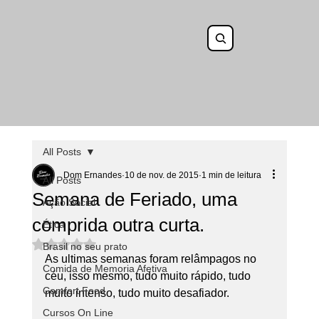
All Posts
Dom Ernandes
10 de nov. de 2015
1 min de leitura
All Posts
Semana de Feriado, uma
Ação Social
comprida outra curta.
Ética
Avaliado com NaN de 5 estrelas.
Brasil no seu prato
As ultimas semanas foram relâmpagos no 
Comida de Memoria Afetiva
céu, isso mesmo, tudo muito rápido, tudo 
Comfort Food
muito intenso, tudo muito desafiador.
Cursos On Line