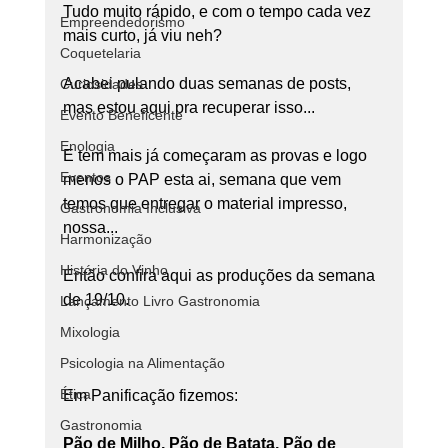
Tudo muito rápido, e com o tempo cada vez 
Empreendedorismo
mais curto, já viu neh?
Coquetelaria
Acabei pulando duas semanas de posts, 
Curiosidades
mas estou aqui pra recuperar isso...
Evento Beneficente
Enologia
E tem mais já começaram as provas e logo 
Eventos
menos o PAP esta ai, semana que vem 
temos que entregar o material impresso, 
Gastronomia Inclusiva
nossa...
Harmonização
História do Vinho
Então confira aqui as produções da semana 
de 19/10.
Lançamento Livro Gastronomia
Mixologia
Psicologia na Alimentação
Ética
Em Panificação fizemos:
Gastronomia
Pão de Milho, Pão de Batata, Pão de 