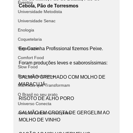
Eventos
Cebola, Pão de Torresmos
Universidade Metodista
Universidade Senac
Enologia
Coquetelaria
Veganismo
Em Cozinha Profissional fizemos Peixe.
Comfort Food
Foram produções leves e saborosíssimas:
Slow Food
Empreendedorismo
SALMÃO GRELHADO COM MOLHO DE 
MARACUJÁ
Marmitas que Transformam
O Brasil no seu prato
RISOTO DE ALHO PORO
Universo Conecta
SALMÃO EM CROSTA DE GERGELIM AO 
América Latina no seu prato
MOLHO DE VINHO