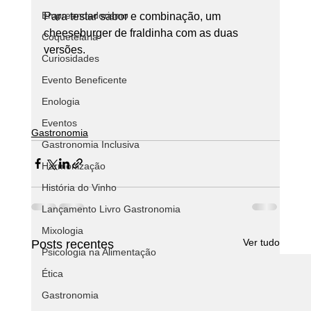
Empreendedorismo
Para testar sabor e combinação, um 
cheeseburger de fraldinha com as duas 
Coquetelaria
versões.
Curiosidades
Evento Beneficente
Enologia
Eventos
Gastronomia
Gastronomia Inclusiva
Harmonização
História do Vinho
Lançamento Livro Gastronomia
Mixologia
Ver tudo
Posts recentes
Psicologia na Alimentação
Ética
Gastronomia