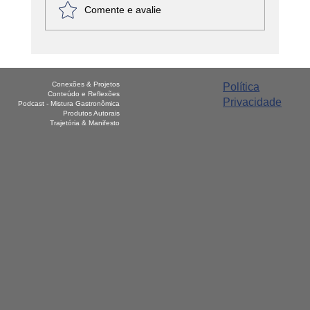
Comente e avalie
América Latina - Haiti – Griot
Conexões & Projetos
Política
Conteúdo e Reflexões
Privacidade
Podcast - Mistura Gastronômica
Produtos Autorais
Trajetória & Manifesto