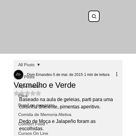
All Posts
Dom Ernandes
5 de mai. de 2015
1 min de leitura
All Posts
Vermelho e Verde
Ação Social
Avaliado com NaN de 5 estrelas.
Ética
Baseado na aula de geleias, parti para uma 
Brasil no seu prato
coisinha diferente, pimentas aperitivo.
Comida de Memoria Afetiva
Dedo de Moça e Jalapeño foram as 
Comfort Food
escolhidas.
Cursos On Line