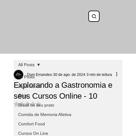
All Posts
Dom Ernandes
30 de ago. de 2024
3 min de leitura
All Posts
Explorando a Gastronomia e
Ação Social
seus Cursos Online - 10
Ética
Avaliado com NaN de 5 estrelas.
Brasil no seu prato
Comida de Memoria Afetiva
Comfort Food
Cursos On Line