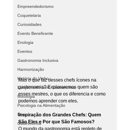
Empreendedorismo
Coquetelaria
Curiosidades
Evento Beneficente
Enologia
Eventos
Gastronomia Inclusiva
Harmonização
História do Vinho
Mas o que faz desses chefs ícones na 
gastronomia? Exploraremos quem são 
Lançamento Livro Gastronomia
esses mestres, o que os diferencia e como 
Mixologia
podemos aprender com eles.
Psicologia na Alimentação
Ética
Inspiração dos Grandes Chefs: Quem 
São Eles e Por que São Famosos?
Gastronomia
O mundo da gastronomia está repleto de 