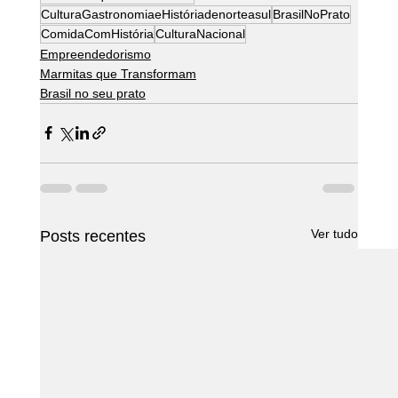
CulturaGastronomiaeHistóriadenorteasul
BrasilNoPrato
ComidaComHistória
CulturaNacional
Empreendedorismo
Marmitas que Transformam
Brasil no seu prato
Ver tudo
Posts recentes