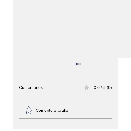
Comentários
0.0 / 5 (0)
Comente e avalie
Marmitas que transformam: