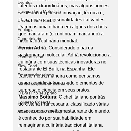
Eventos
talentos extraordinários, mas alguns nomes 
Universidade Metodista
se destacam por sua inovação, técnica e, 
claro, por suas personalidades cativantes. 
Universidade Senac
Daremos uma olhada em alguns dos chefs 
Enologia
que marcaram (e continuam marcando) a 
Coquetelaria
história da culinária mundial.
Veganismo
Ferran Adrià:
 Considerado o pai da 
gastronomia molecular, Adrià revolucionou a 
Comfort Food
culinária com suas técnicas inovadoras no 
Slow Food
restaurante El Bulli, na Espanha. Ele 
Empreendedorismo
transformou a maneira como pensamos 
sobre comida, introduzindo elementos de 
Marmitas que Transformam
surpresa e ciência em seus pratos.
O Brasil no seu prato
Massimo Bottura:
 O chef italiano por trás 
Universo Conecta
do Osteria Francescana, classificado várias 
vezes como o melhor restaurante do mundo, 
América Latina no seu prato
é conhecido por sua habilidade em 
reimaginar a culinária tradicional italiana 