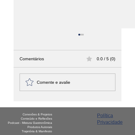
Comentários
0.0 / 5 (0)
Comente e avalie
Fotografando - Pratos Completos
Conexões & Projetos
Política
Conteúdo e Reflexões
Privacidade
Podcast - Mistura Gastronômica
Produtos Autorais
Trajetória & Manifesto