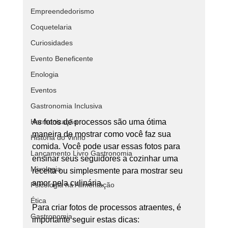
Empreendedorismo
Coquetelaria
Curiosidades
Evento Beneficente
Enologia
Eventos
Gastronomia Inclusiva
Harmonização
As fotos de processos são uma ótima 
maneira de mostrar como você faz sua 
História do Vinho
comida. Você pode usar essas fotos para 
Lançamento Livro Gastronomia
ensinar seus seguidores a cozinhar uma 
Mixologia
receita ou simplesmente para mostrar seu 
amor pela culinária. 
Psicologia na Alimentação
Ética
Para criar fotos de processos atraentes, é 
Gastronomia
importante seguir estas dicas: