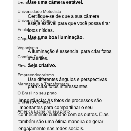
Use uma câmera estável.
Eventos
Universidade Metodista
Certifique-se de que a sua câmera 
Universidade Senac
esteja estável para que você possa tirar 
Enologia
fotos nítidas.
Use uma boa iluminação.
Coquetelaria
Veganismo
A iluminação é essencial para criar fotos 
Comfort Food
atraentes.
Seja criativo.
Slow Food
Empreendedorismo
Use diferentes ângulos e perspectivas 
Marmitas que Transformam
para criar fotos interessantes.
O Brasil no seu prato
Importância: 
As fotos de processos são 
Universo Conecta
importantes para compartilhar o seu 
América Latina no seu prato
conhecimento culinário com os outros. Elas 
também são uma ótima maneira de gerar 
engajamento nas redes sociais.