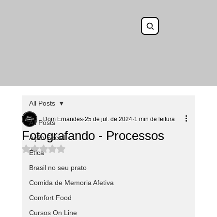
All Posts
Dom Ernandes
25 de jul. de 2024
1 min de leitura
All Posts
Fotografando - Processos
Ação Social
Avaliado com NaN de 5 estrelas.
Ética
Brasil no seu prato
Comida de Memoria Afetiva
Comfort Food
Cursos On Line