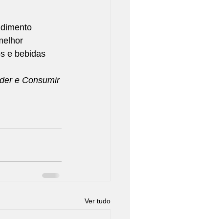
ndimento 
melhor 
s e bebidas 
der e Consumir
Ver tudo