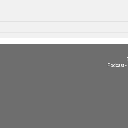
Elabore o plano ideal para
Os D
sua carreira gastronômica
Alim
Podcast -