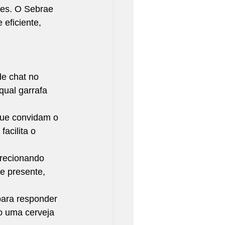
tes. O Sebrae 
eficiente, 
e chat no 
qual garrafa 
que convidam o 
acilita o 
recionando 
e presente, 
para responder 
o uma cerveja 