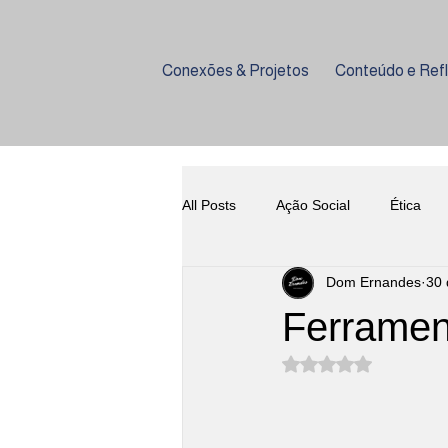
Conexões & Projetos
Conteúdo e Ref
All Posts
Ação Social
Ética
Dom Ernandes
30 
Empreendedorismo
Coquetela
Ferramen
Avaliado com NaN d
Harmonização
História do Vi
Gastronomia
Eventos
U