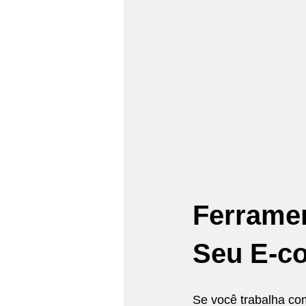
Comfort Food
Slow Food
Ferramen
Seu E-c
Se você trabalha co