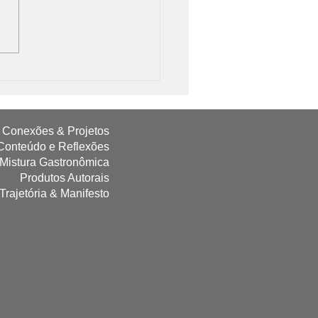
esafios do P&D de
entos: Como Superá-los
Conexões & Projetos
Conteúdo e Reflexões
 Mistura Gastronômica
Produtos Autorais
Trajetória & Manifesto