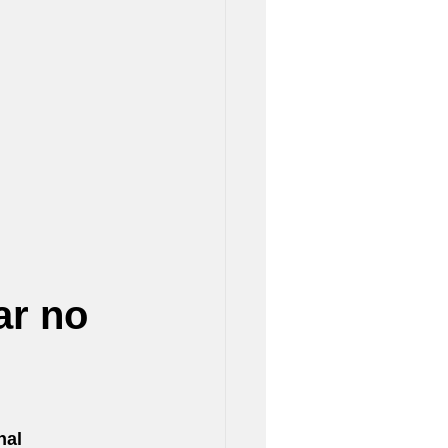
r no 
al 