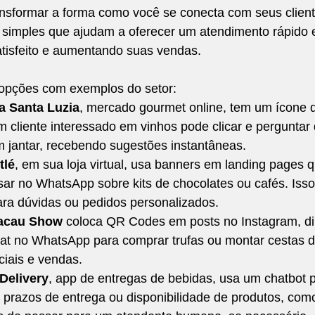
ansformar a forma como você se conecta com seus clien
simples que ajudam a oferecer um atendimento rápido e 
atisfeito e aumentando suas vendas.
opções com exemplos do setor:
a Santa Luzia
, mercado gourmet online, tem um ícone d
m cliente interessado em vinhos pode clicar e perguntar 
jantar, recebendo sugestões instantâneas.
tlé
, em sua loja virtual, usa banners em landing pages 
sar no WhatsApp sobre kits de chocolates ou cafés. Isso f
para dúvidas ou pedidos personalizados.
acau Show
 coloca QR Codes em posts no Instagram, di
hat no WhatsApp para comprar trufas ou montar cestas d
ciais e vendas.
Delivery
, app de entregas de bebidas, usa um chatbot 
 prazos de entrega ou disponibilidade de produtos, com