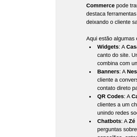
Commerce
 pode tr
destaca ferramentas 
deixando o cliente s
Aqui estão algumas 
Widgets
: A 
Cas
canto do site. U
combina com um 
Banners
: A 
Nes
cliente a conver
contato direto 
QR Codes
: A 
C
clientes a um c
unindo redes so
Chatbots
: A 
Zé 
perguntas sobre