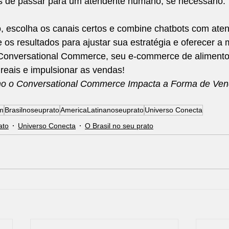
es de passar para um atendente humano, se necessário.
, escolha os canais certos e combine chatbots com ate
s resultados para ajustar sua estratégia e oferecer a 
Conversational Commerce, seu e-commerce de alimento
reais e impulsionar as vendas!
mo o Conversational Commerce Impacta a Forma de Ven
m
Brasilnoseuprato
AmericaLatinanoseuprato
Universo Conecta
ato
Universo Conecta
O Brasil no seu prato