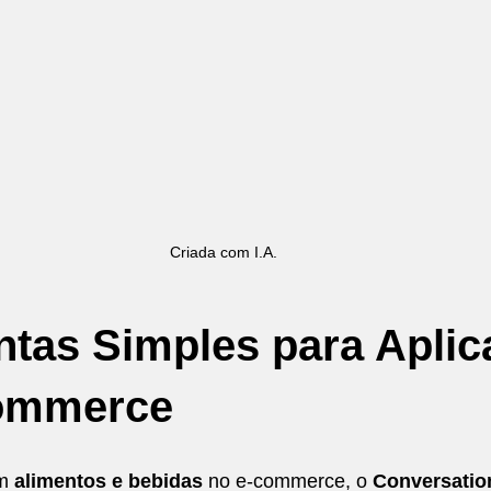
Empreendedorismo
Marmitas que Transformam
Criada com I.A.
tas Simples para Aplica
ommerce
m 
alimentos e bebidas
 no e-commerce, o 
Conversation