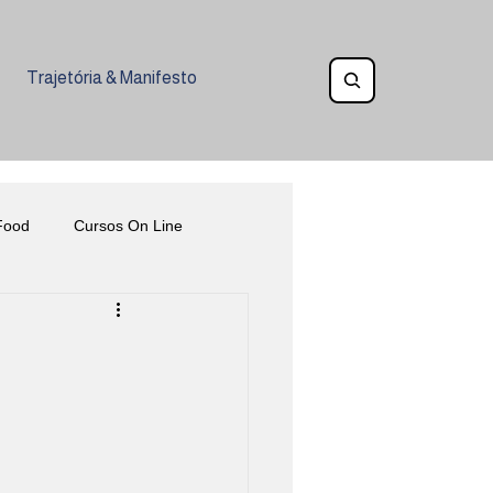
Trajetória & Manifesto
Food
Cursos On Line
Eventos
Gastronomia Inclusiva
ia na Alimentação
Ética
oquetelaria
Veganismo