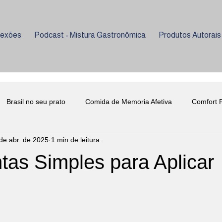
lexões
Podcast - Mistura Gastronômica
Produtos Autorais
Brasil no seu prato
Comida de Memoria Afetiva
Comfort 
de abr. de 2025
1 min de leitura
ria
Curiosidades
Evento Beneficente
Enologia
tas Simples para Aplicar
e 5 estrelas.
nho
Lançamento Livro Gastronomia
Mixologia
Psicolog
niversidade Metodista
Universidade Senac
Enologia
C