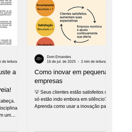
Dom Ernandes
n de leitura
16 de jul. de 2025
2 min de leitura
uste a
Como inovar em pequenas
empresas
eia!
💡 Seus clientes estão satisfeitos ou
só estão indo embora em silêncio?
cabeça.
Aprenda como usar a inovação para
sciplina e
encantar e fidelizar — antes que eles
em um
escolham o concorrente!
tronomia.