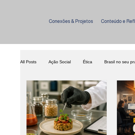
Conexões & Projetos
Conteúdo e Ref
All Posts
Ação Social
Ética
Brasil no seu pr
Curiosidades
Evento Beneficente
Enologi
Mixologia
Psicologia na Alimentação
Ética
Veganismo
Comfort Food
Slow Food