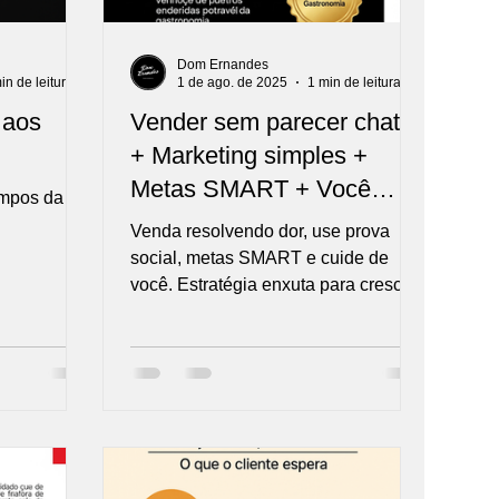
Dom Ernandes
in de leitura
1 de ago. de 2025
1 min de leitura
 aos
Vender sem parecer chato
+ Marketing simples +
Metas SMART + Você
empos da
inteiro
Venda resolvendo dor, use prova
social, metas SMART e cuide de
você. Estratégia enxuta para crescer
com consistência.