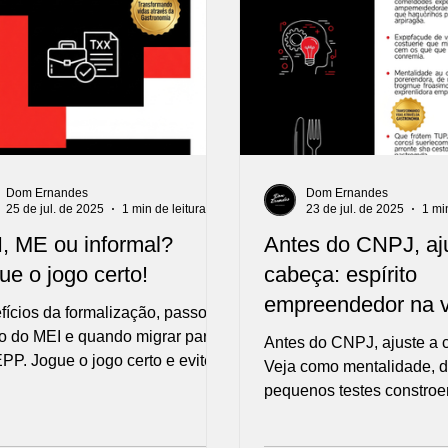
Dom Ernandes
Dom Ernandes
25 de jul. de 2025
1 min de leitura
23 de jul. de 2025
1 mi
, ME ou informal?
Antes do CNPJ, aj
ue o jogo certo!
cabeça: espírito
empreendedor na v
fícios da formalização, passo a
o do MEI e quando migrar para
Antes do CNPJ, ajuste a 
PP. Jogue o jogo certo e evite
Veja como mentalidade, di
as.
pequenos testes constro
negócio saudável em gas