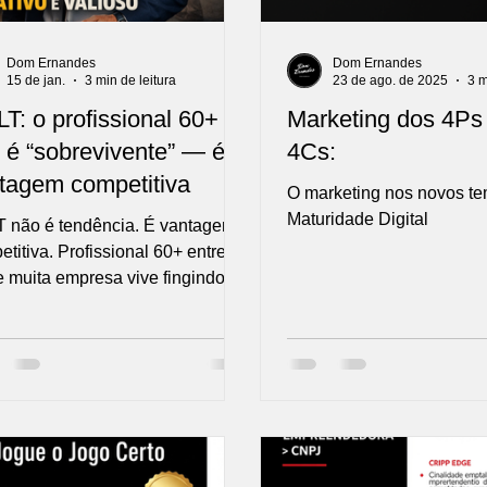
Dom Ernandes
Dom Ernandes
15 de jan.
3 min de leitura
23 de ago. de 2025
3 m
T: o profissional 60+
Marketing dos 4Ps
 é “sobrevivente” — é
4Cs:
tagem competitiva
O marketing nos novos t
Maturidade Digital
 não é tendência. É vantagem
titiva. Profissional 60+ entrega
e muita empresa vive fingindo
valoriza…