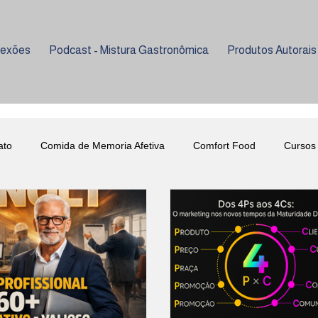
lexões
Podcast - Mistura Gastronômica
Produtos Autorais
ato
Comida de Memoria Afetiva
Comfort Food
Cursos
a
Eventos
Gastronomia Inclusiva
Harmonização
Gastronomia
Eventos
Universidade Metodista
U
Empreendedorismo
Marmitas que Transformam