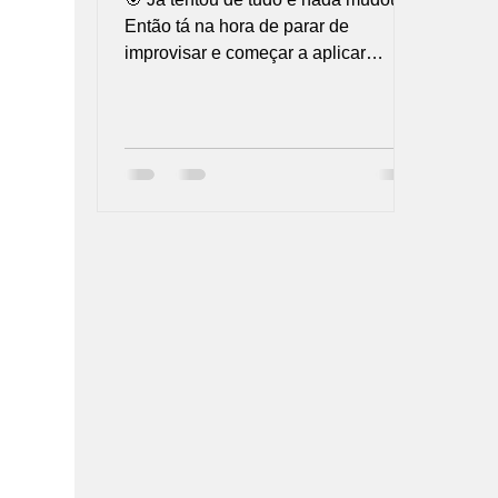
Então tá na hora de parar de
improvisar e começar a aplicar
método! Siga esse passo a passo e
veja sua empresa se reinventar na
prática.