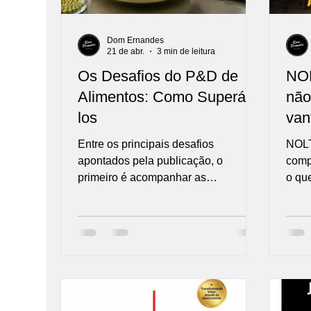
Dom Ernandes
21 de abr.
3 min de leitura
Os Desafios do P&D de
NOL
Alimentos: Como Superá-
não
los
van
Entre os principais desafios
NOLT
apontados pela publicação, o
compe
primeiro é acompanhar as
o qu
expectativas do consumidor.
que 