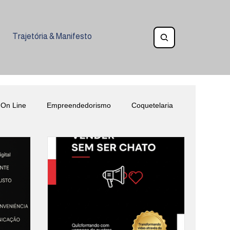
Trajetória & Manifesto
 On Line
Empreendedorismo
Coquetelaria
História do Vinho
Lançamento Livro Gastronomia
niversidade Senac
Enologia
Coquetelaria